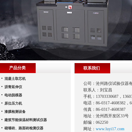
产品分类
联系我们
混凝土取芯机
公司：沧州路仪试验仪器
沥青延伸仪
联系人：刘宝昌
电动脱模器
手机：13703330687，13603
电话：86-0317-4608382，6
原位压力机
传真：86-0317-4608387
漆膜检测设备
地址：沧州西开发区33号
建筑节能保温材料测试仪器
邮编：062250
砌墙砖、路面砖检测仪器
网址：
www.luyi17.com