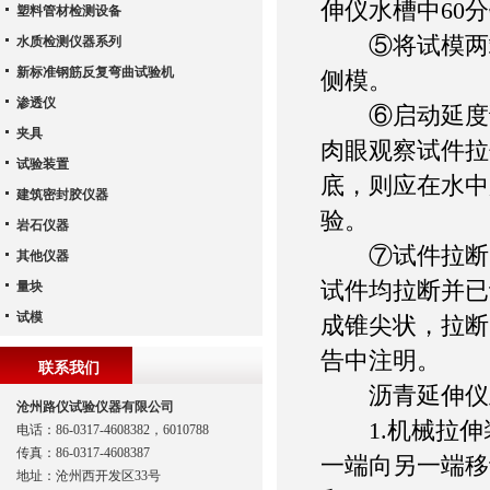
伸仪水槽中60
塑料管材检测设备
⑤将试模两端
水质检测仪器系列
新标准钢筋反复弯曲试验机
侧模。
渗透仪
⑥启动延度试
夹具
肉眼观察试件拉
试验装置
底，则应在水中
建筑密封胶仪器
验。
岩石仪器
⑦试件拉断时
其他仪器
试件均拉断并已
量块
试模
成锥尖状，拉断
告中注明。
联系我们
沥青延伸仪主
沧州路仪试验仪器有限公司
1.机械拉伸装
电话：86-0317-4608382，6010788
传真：86-0317-4608387
一端向另一端移动
地址：沧州西开发区33号