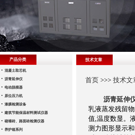
产品分类
技术文章
混凝土取芯机
首页
>>>
技术文
沥青延伸仪
电动脱模器
原位压力机
沥青延伸
漆膜检测设备
乳液蒸发残留物
建筑节能保温材料测试仪器
值,温度数显。
砌墙砖、路面砖检测仪器
测力图形显示和
养护箱系列