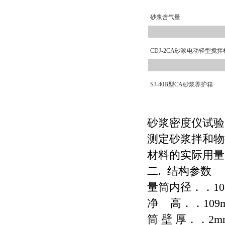
砂浆含气量
CDJ-2CA砂浆电动轻型搅拌
SJ-40B型CA砂浆养护箱
砂浆密度仪试验
测定砂浆拌和物
材料的实际用量
二. 结构参数
量筒内径．．10
净 高．．109
筒 壁 厚．．2m