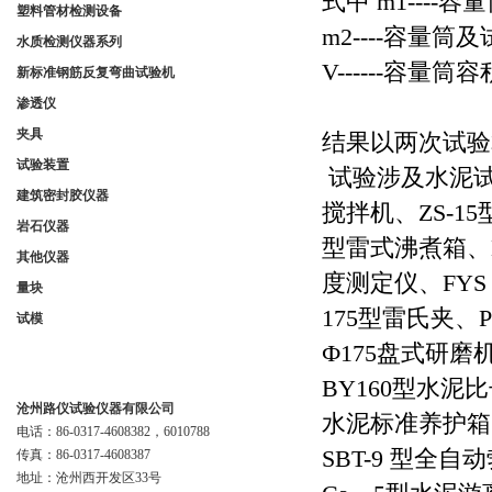
式中 m1----
塑料管材检测设备
m2----容量筒
水质检测仪器系列
V------容量筒
新标准钢筋反复弯曲试验机
渗透仪
夹具
结果以两次试验算
试验装置
试验涉及水泥试验
建筑密封胶仪器
搅拌机、ZS-15
岩石仪器
型雷式沸煮箱、D
其他仪器
度测定仪、FYS
量块
175型雷氏夹、P
试模
Ф175盘式研
联系我们
BY160型水泥
沧州路仪试验仪器有限公司
水泥标准养护箱
电话：86-0317-4608382，6010788
SBT-9 型全
传真：86-0317-4608387
地址：沧州西开发区33号