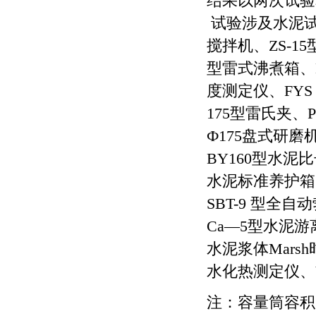
结果以两次试验算
试验涉及水泥试验
搅拌机、ZS-15
型雷式沸煮箱、D
度测定仪、FYS
175型雷氏夹、P
Ф175盘式研
BY160型水泥
水泥标准养护箱
SBT-9 型全
Ca—5型水泥游
水泥浆体Mars
水化热测定仪、
注：容量筒容积