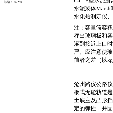
Ca—5型水泥游
邮编：062250
水泥浆体Mars
水化热测定仪、
注：容量筒容积
秤出玻璃板和容
灌到接近上口时
严。应注意使玻
前者之差（以k
沧州路仪公路仪
板式无碴轨道是
土底座及凸形挡
定的弹性，并固