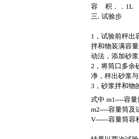
容 积．．1L
三. 试验步
1，试验前秤出
拌和物装满容量
动法，添加砂浆
2，将筒口多余
净，秤出砂浆与
3，砂浆拌和物
式中 m1----
m2----容量筒
V------容量筒