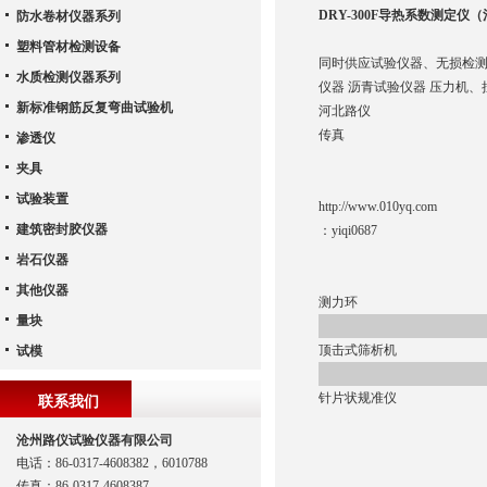
DRY-300F导热系数测定仪
防水卷材仪器系列
塑料管材检测设备
同时供应试验仪器、无损检测
水质检测仪器系列
仪器 沥青试验仪器 压力机、
新标准钢筋反复弯曲试验机
河北路仪
传真
渗透仪
夹具
试验装置
http://www.010yq.com
建筑密封胶仪器
：
yiqi0687
岩石仪器
其他仪器
测力环
量块
顶击式筛析机
试模
针片状规准仪
联系我们
沧州路仪试验仪器有限公司
电话：86-0317-4608382，6010788
传真：86-0317-4608387