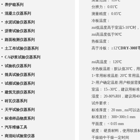
测量范围： 120℃
养护箱系列
分辨力： 0.01℃
混凝土仪器系列
测量精度： 0.05℃
冷板温度：
水泥试验仪器系列
zui低温度高于室温5-10℃时
沥青试验仪器系列
zui高温度低于90℃
路面检测仪器系列
热板温度：
高于冷板： ≥12℃
DRY-30
土工布试验仪器系列
CA砂浆试验仪器系列
zui高温度 ： 120℃
试验机仪器系列
冷热板温差：默认值20℃，
筛具试验仪器系列
1>常用标准温差: 20℃ 常用温
2>用户确定温差:用户根据需
试模试验仪器系列
室温： 15--30℃，建议用标
建筑无损仪器系列
湿度： 20-80%RH，建议用40
砖瓦仪器系列
试件要求：
天平试验仪器系列
标准厚度： 20 mm , zui可以达
标准直径： 300×300±1 mm
标准样品物质系列
平面度： < 0.05 mm
汽车维修工具
硬度： 硬质材料，使用软质
商混站试验室仪器
干燥箱中干燥一定时间