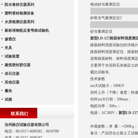
电动砂当量测定仪
防水卷材仪器系列
塑料管材检测设备
砂浆含气量测定仪2
水质检测仪器系列
新标准钢筋反复弯曲试验机
砂当量测定仪
新型LD-127路面材料强度测
渗透仪
路面材料强度试验仪的详细
夹具
路面材料强度测定仪、路面
试验装置
沥青路面材料、材料强度测
建筑密封胶仪器
主要用于水泥和石灰稳定土
载比试验等。
岩石仪器
技术参数
其他仪器
zui大试验力：100KN
量块
丝杆上升（下降）速度：快速：50
丝杆zui大行程：200mm；
试模
电机功率：500w；
电源：AC380V；
新型LD-1
联系我们
沧州路仪试验仪器有限公司
外观参数；净 重：≈200Kg；
电话：86-0317-4608382，6010788
备注；产品符合公路土工试验规程
传真：86-0317-4608387