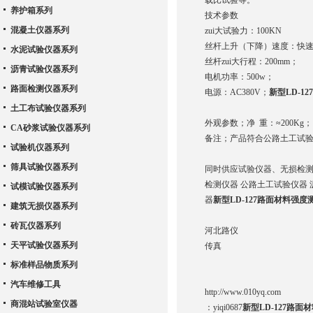
载比试验等。
养护箱系列
技术参数
混凝土仪器系列
zui大试验力：100KN
丝杆上升（下降）速度：快速：50
水泥试验仪器系列
丝杆zui大行程：200mm；
沥青试验仪器系列
电机功率：500w；
路面检测仪器系列
电源：AC380V；
新型LD-
土工布试验仪器系列
外观参数；净 重：≈200Kg；
CA砂浆试验仪器系列
备注；产品符合公路土工试验规程
试验机仪器系列
筛具试验仪器系列
同时供应试验仪器、无损检测
检测仪器 公路土工试验仪器 
试模试验仪器系列
器
新型LD-127路面材料
建筑无损仪器系列
砖瓦仪器系列
河北路仪
天平试验仪器系列
传真
标准样品物质系列
汽车维修工具
http://www.010yq.com
商混站试验室仪器
：
yiqi0687
新型LD-127路