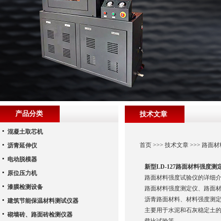
产品分类
技术文章
混凝土取芯机
首页
>>>
技术文章
>>> 路
沥青延伸仪
电动脱模器
新型LD-127路面材料强
原位压力机
路面材料强度试验仪的详细
漆膜检测设备
路面材料强度测定仪、路面
沥青路面材料、材料强度测
建筑节能保温材料测试仪器
主要用于水泥和石灰稳定土
砌墙砖、路面砖检测仪器