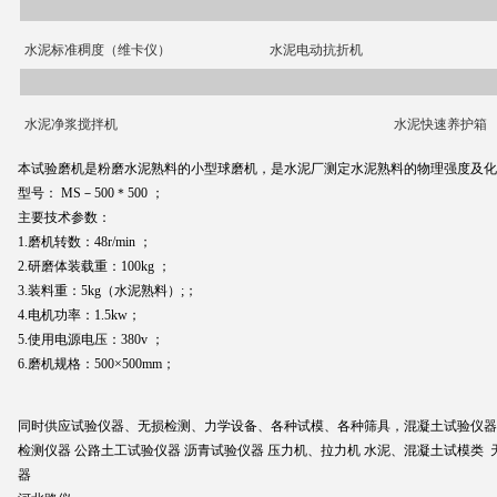
水泥标准稠度（维卡仪）
水泥电动抗折机
水泥净浆搅拌机
水泥快速养护箱
本试验磨机是粉磨水泥熟料的小型球磨机，是水泥厂测定水泥熟料的物理强度及化
型号： MS－500＊500 ；
主要技术参数：
1.磨机转数：48r/min ；
2.研磨体装载重：100kg ；
3.装料重：5kg（水泥熟料）;；
4.电机功率：1.5kw；
5.使用电源电压：380v ；
6.磨机规格：500×500mm；
同时供应试验仪器、无损检测、力学设备、各种试模、各种筛具，混凝土试验仪器
检测仪器 公路土工试验仪器 沥青试验仪器 压力机、拉力机 水泥、混凝土试模类 
器