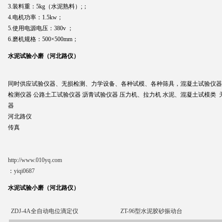
3.装料重：5kg（水泥熟料）;；
4.电机功率：1.5kw；
5.使用电源电压：380v ；
6.磨机规格：500×500mm；
水泥试验小磨（河北路仪）
同时供应试验仪器、无损检测、力学设备、各种试模、各种筛具，混凝土试验仪器
检测仪器 公路土工试验仪器 沥青试验仪器 压力机、拉力机 水泥、混凝土试模类 
器
河北路仪
传真
http://www.010yq.com
：
yiqi0687
水泥试验小磨（河北路仪）
ZDJ-4A全自动电位滴定仪
ZT-96型水泥胶砂振动台