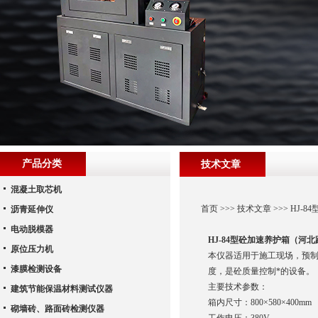
产品分类
技术文章
混凝土取芯机
首页
>>>
技术文章
>>> HJ
沥青延伸仪
电动脱模器
HJ-84型砼加速养护箱（河
原位压力机
本仪器适用于施工现场，预制
漆膜检测设备
度，是砼质量控制*的设备。
主要技术参数：
建筑节能保温材料测试仪器
箱内尺寸：800×580×400mm
砌墙砖、路面砖检测仪器