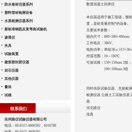
数显混凝土回弹仪
防水卷材仪器系列
塑料管材检测设备
本仪器适用于施工现场，预制
水质检测仪器系列
度，是砼质量控制*的设备。
新标准钢筋反复弯曲试验机
主要技术参数：
箱内尺寸：800×580×400mm
渗透仪
工作电压：380V。
夹具
电热功率：单组3Kw 计3×3K
试验装置
控温范围：10～100℃
建筑密封胶仪器
可放试模：150×150mm 2组；
100×100mm 3组
岩石仪器
其他仪器
量块
同时供应试验仪器、无损检测
检测仪器 公路土工试验仪器 
试模
器
河北路仪
联系我们
传真
沧州路仪试验仪器有限公司
电话：86-0317-4608382，6010788
传真：86-0317-4608387