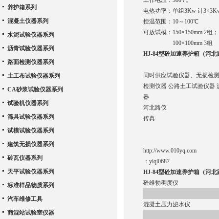
工作电压：380V。
养护箱系列
电热功率：单组3Kw 计3×3K
混凝土仪器系列
控温范围：10～100℃
可放试模：150×150mm 2组；
水泥试验仪器系列
100×100mm 3组
沥青试验仪器系列
HJ-84型砼加速养护箱（河
路面检测仪器系列
同时供应试验仪器、无损检测
土工布试验仪器系列
检测仪器 公路土工试验仪器 
CA砂浆试验仪器系列
器
试验机仪器系列
河北路仪
筛具试验仪器系列
传真
试模试验仪器系列
建筑无损仪器系列
http://www.010yq.com
砖瓦仪器系列
：
yiqi0687
天平试验仪器系列
HJ-84型砼加速养护箱（河
砼维勃稠度仪
标准样品物质系列
汽车维修工具
混凝土压力泌水仪
商混站试验室仪器