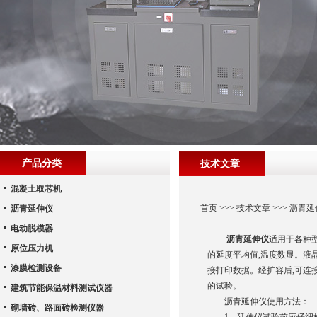
产品分类
技术文章
混凝土取芯机
首页
>>>
技术文章
>>> 沥青
沥青延伸仪
电动脱模器
沥青延伸仪
适用于各种
原位压力机
的延度平均值,温度数显。液
漆膜检测设备
接打印数据。经扩容后,可连
的试验。
建筑节能保温材料测试仪器
沥青延伸仪使用方法：
砌墙砖、路面砖检测仪器