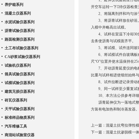
1、延伸仪试验前应仔细检
养护箱系列
开空车运转一下待仪器检查
混凝土仪器系列
2、将隔离剂拌和均匀涂于
3、将沥青试样放在砂浴上
水泥试验仪器系列
入模中并略高出试模。
沥青试验仪器系列
4、试样在室温下冷却30分
路面检测仪器系列
去务使沥青与试模面齐平。
5、将试模、试件连同玻璃板
土工布试验仪器系列
6、将试模试件自玻璃板或
CA砂浆试验仪器系列
尺“O”位置并使水温保持在25±
试验机仪器系列
7、开动沥青延度仪的电机
筛具试验仪器系列
比重与试样相进使细丝始终
8、试件拉断进记录滑动板
试模试验仪器系列
9、同一试样至少重复试验
建筑无损仪器系列
10、本方法公供参考详细
砖瓦仪器系列
沥青延伸仪为一落地式整体
天平试验仪器系列
方装有电加热和制冷蒸发器
标准样品物质系列
上一篇：
混凝土抗弯拉弹性
汽车维修工具
下一篇：
混凝土抗渗脱模一
商混站试验室仪器