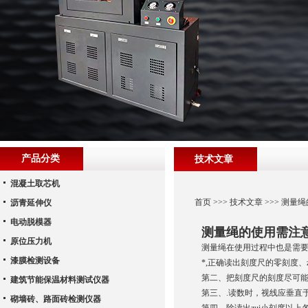
产品分类
技术文章
混凝土取芯机
首页
>>>
技术文章
>>> 测量
沥青延伸仪
电动脱模器
测量绳的使用需注
原位压力机
测量绳在使用过程中也是需
漆膜检测设备
*,正确读出刻度尺的零刻度、
第二、把刻度尺的刻度尽可
建筑节能保温材料测试仪器
第三、.读数时，视线应垂直
砌墙砖、路面砖检测仪器