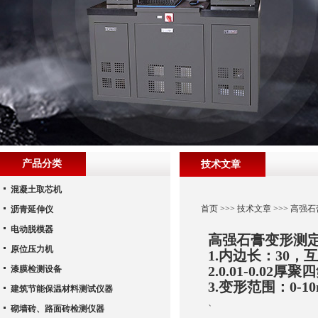
产品分类
技术文章
混凝土取芯机
首页
>>>
技术文章
>>> 高强
沥青延伸仪
电动脱模器
高强石膏变形测
原位压力机
1.内边长：30，
2.0.01-0.02
漆膜检测设备
3.变形范围：0-1
建筑节能保温材料测试仪器
、
砌墙砖、路面砖检测仪器