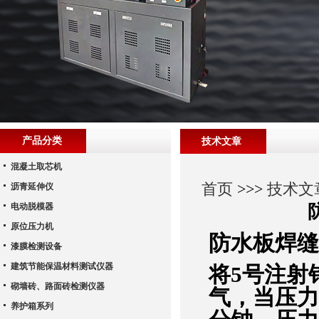
产品分类
技术文章
混凝土取芯机
首页
>>>
技术文
沥青延伸仪
电动脱模器
原位压力机
防水板焊缝
漆膜检测设备
建筑节能保温材料测试仪器
将5号注射
砌墙砖、路面砖检测仪器
气，当压力
养护箱系列