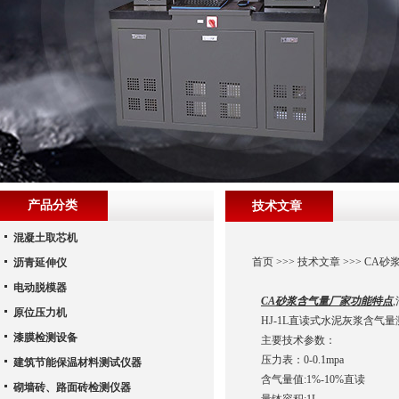
产品分类
技术文章
混凝土取芯机
首页
>>>
技术文章
>>> CA
沥青延伸仪
电动脱模器
CA砂浆含气量厂家功能特点
原位压力机
HJ-1L直读式水泥灰浆含
漆膜检测设备
主要技术参数：
压力表：0-0.1mpa
建筑节能保温材料测试仪器
含气量值:1%-10%直读
砌墙砖、路面砖检测仪器