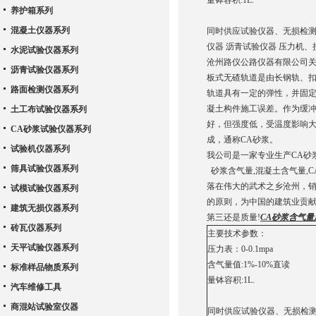
量钵容积:1L.
养护箱系列
混凝土仪器系列
同时供应试验仪器、无损检测
仪器 沥青试验仪器 压力机
水泥试验仪器系列
沧州路仪公路仪器有限公司关
沥青试验仪器系列
板式无碴轨道是由长钢轨、
路面检测仪器系列
轨道具有一定的弹性，并固
凝土构件施工误差。作为缓
土工布试验仪器系列
好，但强度低，受温度影响
CA砂浆试验仪器系列
成，通称CA砂浆。
试验机仪器系列
我公司是一家专业生产CA砂
筛具试验仪器系列
砂浆含气量,混凝土含气量,
落在伟大的武术之乡沧州，销
试模试验仪器系列
的原则，为中国的建筑业贡献
建筑无损仪器系列
第三还是质量!
CA砂浆含气
砖瓦仪器系列
主要技术参数：
天平试验仪器系列
压力表：0-0.1mpa
含气量值:1%-10%直读
标准样品物质系列
量钵容积:1L.
汽车维修工具
商混站试验室仪器
同时供应试验仪器、无损检