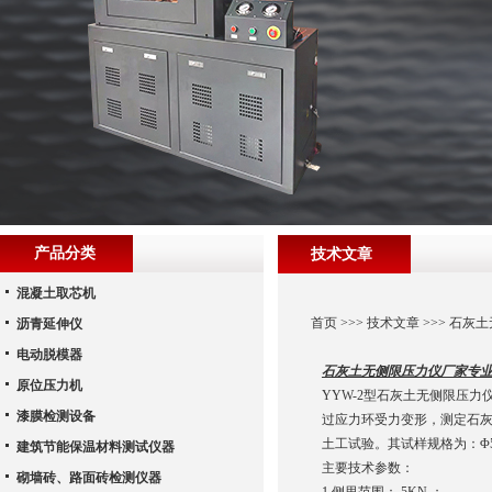
产品分类
技术文章
混凝土取芯机
首页
>>>
技术文章
>>> 石灰
沥青延伸仪
电动脱模器
石灰土无侧限压力仪厂家专
原位压力机
YYW-2型石灰土无侧限压力
漆膜检测设备
过应力环受力变形，测定石灰
土工试验。其试样规格为：Φ5
建筑节能保温材料测试仪器
主要技术参数：
砌墙砖、路面砖检测仪器