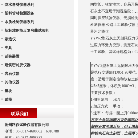
间增长。收缩性大，容易开
防水卷材仪器系列
石灰土不宜用于潮湿路段；
塑料管材检测设备
同时供应试验仪器、无损检测
水质检测仪器系列
检测仪器 公路土工试验仪器 
新标准钢筋反复弯曲试验机
器河北路仪
YYW-2型石灰土无侧限压力
渗透仪
过应力环受力变形，测定石灰
夹具
土工试验。其试样规格为：Φ5
试验装置
建筑密封胶仪器
YYW-2型石灰土无侧限压
是执行交通部JTJ051-9
岩石仪器
度；适用于测定饱和软粘土的
其他仪器
Φ5×5厘米，体积为100Cm3
量块
主要技术参数：
试模
1.侧里范围： 5KN ；
2.加压方式： 手动 ；
3.速率： 每摇一圈上升0.06m
联系我们
石灰土是我国南方亚热带地
沧州路仪试验仪器有限公司
都有石灰泡沫反应，但土壤
电话：86-0317-4608382，6010788
的棕色石灰土剖面，土层厚 
传真：86-0317-4608387