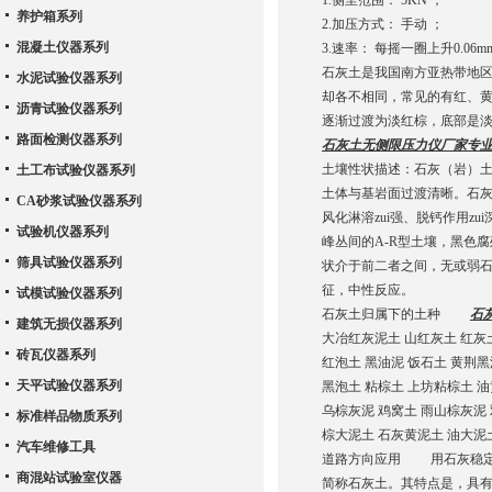
1.侧里范围： 5KN ；
养护箱系列
2.加压方式： 手动 ；
混凝土仪器系列
3.速率： 每摇一圈上升0.06m
石灰土是我国南方亚热带地
水泥试验仪器系列
却各不相同，常见的有红、黄
沥青试验仪器系列
逐渐过渡为淡红棕，底部是淡紫灰
路面检测仪器系列
石灰土无侧限压力仪厂家专
土壤性状描述：石灰（岩）
土工布试验仪器系列
土体与基岩面过渡清晰。石灰
CA砂浆试验仪器系列
风化淋溶zui强、脱钙作用
试验机仪器系列
峰丛间的A-R型土壤，黑色腐
筛具试验仪器系列
状介于前二者之间，无或弱石
征，中性反应。
试模试验仪器系列
石灰土归属下的土种
石
建筑无损仪器系列
大冶红灰泥土 山红灰土 红灰
砖瓦仪器系列
红泡土 黑油泥 饭石土 黄荆
天平试验仪器系列
黑泡土 粘棕土 上坊粘棕土 
乌棕灰泥 鸡窝土 雨山棕灰泥
标准样品物质系列
棕大泥土 石灰黄泥土 油大泥
汽车维修工具
道路方向应用 用石灰稳定细
商混站试验室仪器
简称石灰土。其特点是，具