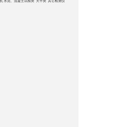
力机 水泥、混凝土试模类 天平类 其它检测仪
询