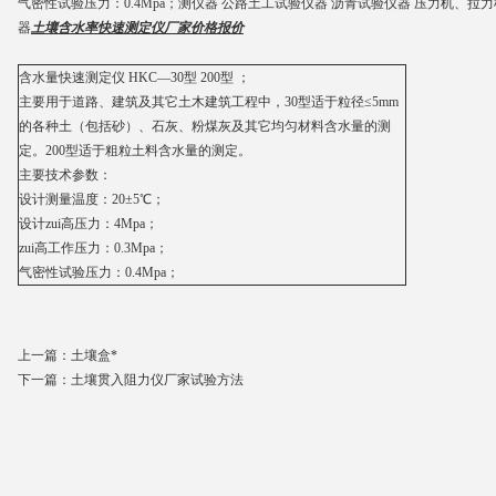
气密性试验压力：0.4Mpa；测仪器 公路土工试验仪器 沥青试验仪器 压力机、拉
器
土壤含水率快速测定仪厂家价格报价
含水量快速测定仪 HKC—30型 200型 ；
主要用于道路、建筑及其它土木建筑工程中，30型适于粒径≤5mm
的各种土（包括砂）、石灰、粉煤灰及其它均匀材料含水量的测
定。200型适于粗粒土料含水量的测定。
主要技术参数：
设计测量温度：20±5℃；
设计zui高压力：4Mpa；
zui高工作压力：0.3Mpa；
气密性试验压力：0.4Mpa；
上一篇：
土壤盒*
下一篇：
土壤贯入阻力仪厂家试验方法