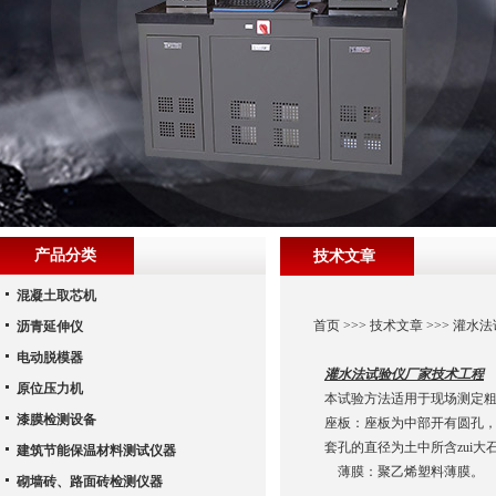
产品分类
技术文章
混凝土取芯机
首页
>>>
技术文章
>>> 灌水
沥青延伸仪
电动脱模器
灌水法试验仪厂家技术工程
原位压力机
本试验方法适用于现场测定
漆膜检测设备
座板：座板为中部开有圆孔
套孔的直径为土中所含zui大
建筑节能保温材料测试仪器
薄膜：聚乙烯塑料薄膜。
砌墙砖、路面砖检测仪器