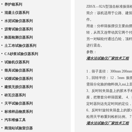
养护箱系列
ZBSX—92A型顶击标准振筛
混凝土仪器系列
简介：该机适用于公路、建筑
作。
水泥试验仪器系列
用途：分样筛振摆仪主要由
沥青试验仪器系列
转，从而又连带动其它两个
路面检测仪器系列
另一对蜗轮付通过凸轮，顶
进行震击。
土工布试验仪器系列
参数：
CA砂浆试验仪器系列
灌水法试验仪厂家技术工程
试验机仪器系列
筛具试验仪器系列
1．筛子直径： 300mm 200
5，回转半径： 12．5mm
试模试验仪器系列
需筛分化验的物料倒入zui
建筑无损仪器系列
3、反时转夹筛盘上的胶木手
砖瓦仪器系列
座，把整套分样筛固紧。 4
天平试验仪器系列
定时器到达先定时间的定位
6、反时针旋转夹筛盘上的胶
标准样品物质系列
粒用天平称重到检析比例。 
汽车维修工具
灌水法试验仪厂家技术工程
商混站试验室仪器