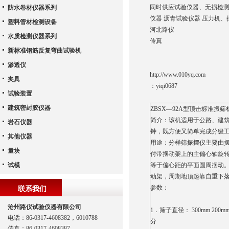
同时供应试验仪器、无损检测
防水卷材仪器系列
仪器 沥青试验仪器 压力机、
塑料管材检测设备
河北路仪
水质检测仪器系列
传真
新标准钢筋反复弯曲试验机
渗透仪
http://www.010yq.com
夹具
：
yiqi0687
试验装置
建筑密封胶仪器
ZBSX—92A型顶击标准振筛
简介：该机适用于公路、建
岩石仪器
钟，既方便又简单完成分级
其他仪器
用途：分样筛振摆仪主要由
量块
付带摆动架上的主偏心轴旋
试模
等于偏心距的平面圆周摆动
动架，周期地顶起靠自重下
参数：
联系我们
沧州路仪试验仪器有限公司
1．筛子直径： 300mm 200
电话：86-0317-4608382，6010788
分
传真：86-0317-4608387