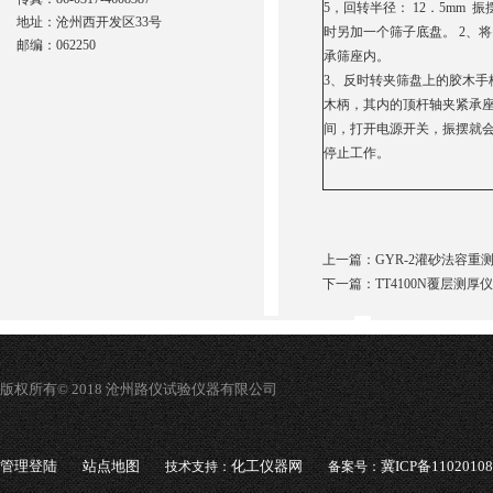
5，回转半径： 12．5mm
地址：沧州西开发区33号
时另加一个筛子底盘。 2、
邮编：062250
承筛座内。
3、反时转夹筛盘上的胶木
木柄，其内的顶杆轴夹紧承座
间，打开电源开关，振摆就会
停止工作。
上一篇：
GYR-2灌砂法容重
下一篇：
TT4100N覆层测
版权所有© 2018 沧州路仪试验仪器有限公司
管理登陆
站点地图
化工仪器网
冀ICP备1102010
技术支持：
备案号：