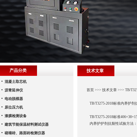
产品分类
技术文章
混凝土取芯机
首页
>>>
技术文章
>>> TB/
沥青延伸仪
电动脱模器
TB/T3275-2018标准内养
原位压力机
漆膜检测设备
TB/T3275-2018标准406
内养护护剂抗裂性试验方法
建筑节能保温材料测试仪器
砌墙砖、路面砖检测仪器