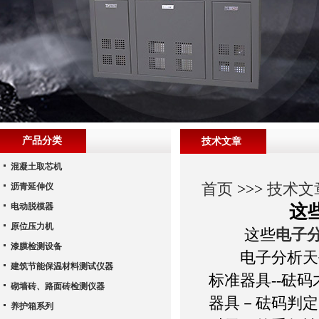
产品分类
技术文章
混凝土取芯机
首页
>>>
技术文
沥青延伸仪
电动脱模器
这
原位压力机
这些
电子
漆膜检测设备
电子分析天平
建筑节能保温材料测试仪器
标准器具--砝
砌墙砖、路面砖检测仪器
器具－砝码判定
养护箱系列