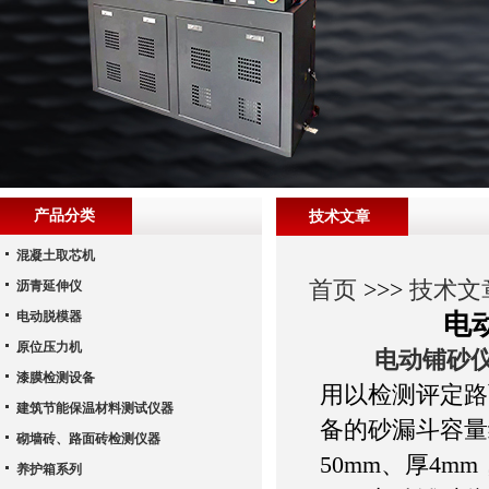
产品分类
技术文章
混凝土取芯机
首页
>>>
技术文
沥青延伸仪
电动脱模器
电
原位压力机
电动铺砂
漆膜检测设备
用以检测评定路
建筑节能保温材料测试仪器
备的砂漏斗容量
砌墙砖、路面砖检测仪器
50mm、厚4m
养护箱系列