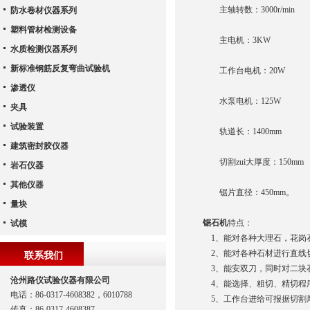
主轴转数：3000r/min
防水卷材仪器系列
塑料管材检测设备
主电机：3KW
水质检测仪器系列
新标准钢筋反复弯曲试验机
工作台电机：20W
渗透仪
水泵电机：125W
夹具
试验装置
轨道长：1400mm
建筑密封胶仪器
切割zui大厚度：150mm
岩石仪器
其他仪器
锯片直径：450mm。
量块
锯石机
特点：
试模
1、能对各种大理石，花岗
2、能对各种石材进行直线
联系我们
3、能安双刀，同时对二块
沧州路仪试验仪器有限公司
4、能选择、粗切、精切程
电话：86-0317-4608382，6010788
5、工作台进给可报据切割
传真：86-0317-4608387