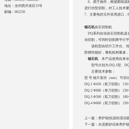
6、易于操作，根据图纸或
地址：沧州西开发区33号
进行仿型切割，对工人技术
邮编：062250
7、主要电控元件采用进口，
锯石机
岩石切割机
DQ系列自动岩石切割机是
动切割，可同时切割两平行平
该机型由切片工作台、传动
防锈性能好，整机机构紧凑
锯石机
本产品使用自来水
型号分别为:DQ-1型、DQ-
主要技术参数：
型 号 锯片直径（mm） 可切
DQ-1 Φ450（双刀切割） 150×
DQ-2 Φ600（单刀切割） 230×
DQ-3 Φ500（双刀切割） 180×
DQ-4 Φ600（双刀切割） 230×
上一篇：
养护箱|恒温恒湿试
下一篇：
水泥胶砂试体养护