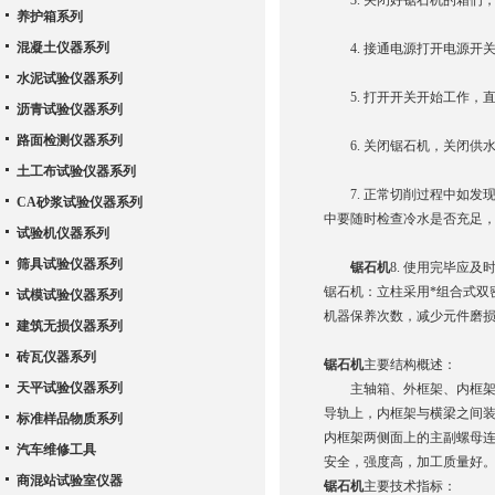
3. 关闭好锯石机的箱们
养护箱系列
混凝土仪器系列
4. 接通电源打开电源开
水泥试验仪器系列
5. 打开开关开始工作，
沥青试验仪器系列
路面检测仪器系列
6. 关闭锯石机，关闭供
土工布试验仪器系列
7. 正常切削过程中如发现
CA砂浆试验仪器系列
中要随时检查冷水是否充足，
试验机仪器系列
筛具试验仪器系列
锯石机
8. 使用完毕应
锯石机：立柱采用*组合式双
试模试验仪器系列
机器保养次数，减少元件磨
建筑无损仪器系列
砖瓦仪器系列
锯石机
主要结构概述：
天平试验仪器系列
主轴箱、外框架、内框架及
导轨上，内框架与横梁之间
标准样品物质系列
内框架两侧面上的主副螺母
汽车维修工具
安全，强度高，加工质量好
商混站试验室仪器
锯石机
主要技术指标：