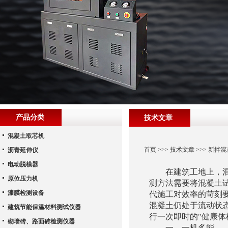
产品分类
技术文章
混凝土取芯机
首页
>>>
技术文章
>>> 新
沥青延伸仪
电动脱模器
在建筑工地上，混凝
原位压力机
测方法需要将混凝土试
漆膜检测设备
代施工对效率的苛刻
混凝土仍处于流动状
建筑节能保温材料测试仪器
行一次即时的"健康体
砌墙砖、路面砖检测仪器
一、一机多能