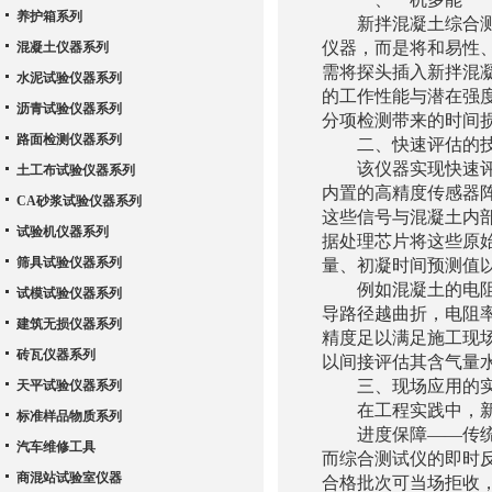
养护箱系列
新拌混凝土综合测试
仪器，而是将和易性
混凝土仪器系列
需将探头插入新拌混
水泥试验仪器系列
的工作性能与潜在强
沥青试验仪器系列
分项检测带来的时间
路面检测仪器系列
二、快速评估的技
该仪器实现快速评估
土工布试验仪器系列
内置的高精度传感器
CA砂浆试验仪器系列
这些信号与混凝土内
试验机仪器系列
据处理芯片将这些原
筛具试验仪器系列
量、初凝时间预测值以
例如混凝土的电阻率
试模试验仪器系列
导路径越曲折，电阻
建筑无损仪器系列
精度足以满足施工现
砖瓦仪器系列
以间接评估其含气量
三、现场应用的实
天平试验仪器系列
在工程实践中，新拌
标准样品物质系列
进度保障——传统试
汽车维修工具
而综合测试仪的即时
商混站试验室仪器
合格批次可当场拒收