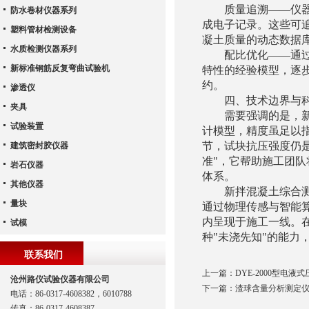
质量追溯——仪器通
防水卷材仪器系列
成电子记录。这些可
塑料管材检测设备
凝土质量的动态数据
水质检测仪器系列
配比优化——通过积
新标准钢筋反复弯曲试验机
特性的经验模型，逐
约。
渗透仪
四、技术边界与科
夹具
需要强调的是，新拌
试验装置
计模型，精度虽足以
节，试块抗压强度仍是
建筑密封胶仪器
准"，它帮助施工团队
岩石仪器
体系。
其他仪器
新拌混凝土综合测试
量块
通过物理传感与智能
内呈现于施工一线。
试模
种"未浇先知"的能力
联系我们
上一篇：
DYE-2000型电
沧州路仪试验仪器有限公司
下一篇：
渣球含量分析测定
电话：86-0317-4608382，6010788
传真：86-0317-4608387