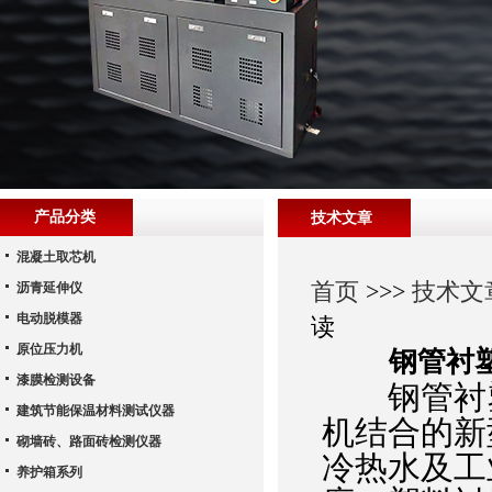
产品分类
技术文章
混凝土取芯机
首页
>>>
技术文
沥青延伸仪
电动脱模器
读
原位压力机
钢管衬
漆膜检测设备
钢管衬塑
建筑节能保温材料测试仪器
机结合的新
砌墙砖、路面砖检测仪器
冷热水及工
养护箱系列