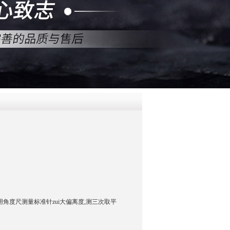
QQ
在线咨
 用角度尺测量标准针zui大偏离度,测三次取平