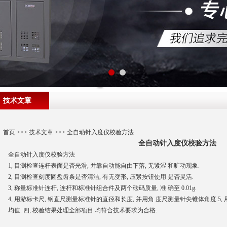
技术文章
首页
>>>
技术文章
>>> 全自动针入度仪校验方法
全自动针入度仪校验方法
全自动针入度仪校验方法
1, 目测检查连杆表面是否光滑, 并靠自动能自由下落, 无紧涩 和旷动现象.
2, 目测检查刻度圆盘齿条是否清洁, 有无变形, 压紧按钮使用 是否灵活.
3, 称量标准针连杆, 连杆和标准针组合件及两个砝码质量, 准 确至 0.01g.
4, 用游标卡尺, 钢直尺测量标准针的直径和长度, 并用角 度尺测量针尖锥体角度.5,
均值. 四, 校验结果处理全部项目 均符合技术要求为合格.