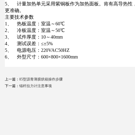
5
、
计量加热单元采用紫铜板作为加热面板。肯有高导热性
更准确。
主要技术参数
1
、
热板温度：室温～
60
℃
2
、
冷板温度：室温～
50
℃
3
、
试件厚度：
10
～
40mm
4
、
测试误差：
≤±5%
5
、
电源电压：
220VAC50HZ
6
、
外型尺寸：
600×800×1600mm
上一篇：
85型沥青薄膜烘箱操作步骤
下一篇：
锚杆拉力计注意事项