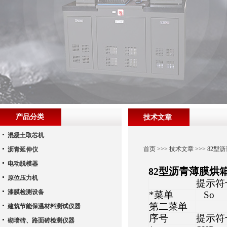
产品分类
技术文章
混凝土取芯机
首页
>>>
技术文章
>>> 82
沥青延伸仪
电动脱模器
82型沥青薄膜烘
原位压力机
提示符
漆膜检测设备
*菜单
So
第二菜单
建筑节能保温材料测试仪器
序号
提示符
砌墙砖、路面砖检测仪器