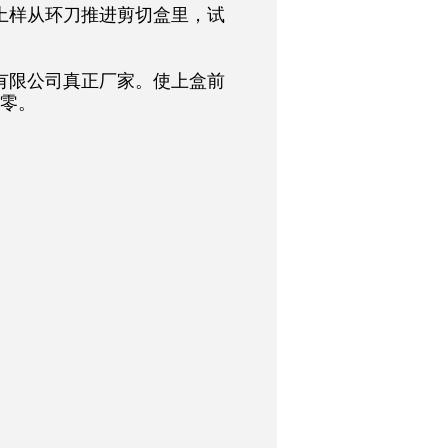
土样从环刀推进剪切盒里，试
有限公司真正厂家
。使上盒前
零。
询