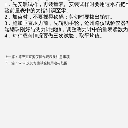
1
．先安装试样，再装量表。安装试样时要用透水石把
验前量表中的大指针调至零。
2
．加荷时，不要摇晃砝码；剪切时要拔出销钉。
3
．施加垂直压力前，先转动手轮，沧州路仪试验仪器
端钢珠刚好与测力计接触，调整测力计中的量表读数为
4
．每种载荷情况要做三次试验，取平均值。
上一篇：
等应变直剪仪操作规程及注意事项
下一篇：
WS-8反复弯曲试验机用途与范围