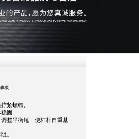
QQ
在线咨
意事项
后拧紧螺帽。
本稳固。
。调整平衡锤，使杠杆自重基
卡阻。