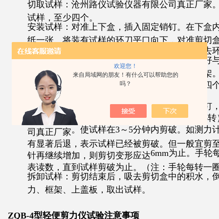
切取试样：沧州路仪试验仪器有限公司真正厂家
试样，至少四个。
安装试样：对准上下盒，插入固定销钉。在下盒
纸一张。将装有试样的环刀平口向下，对准剪切
再放上透水石，将试样徐徐推入剪切盒内，移去
施加垂直压力：转动手轮，使上盒前端钢珠刚好
欢迎您！
的量表读数为零。顺次加上盖板、钢珠压力框架
来自局域网的朋友！有什么可以帮助您的
吗？
不同的垂直压力下进行剪切。在教学上，可取四
、
。
300
400kPa
进行剪切：施加垂直压力后，立即拔出固定销钉
6
转
的均匀速率旋转手轮（在教学中可采用每分钟
。使试样在
3
～
5
分钟内剪破。如测力
司真正厂家
有显著后退，表示试样已经被剪破。但一般宜剪
6mm
为止。手轮
针再继续增加，则剪切变形应达
表读数，直到试样剪破为止。（注：手轮每转一
拆卸试样：剪切结束后，吸去剪切盒中的积水，
力、框架、上盖板，取出试样。
ZQB-4型轻便剪力仪
试验注意事项