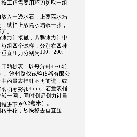
。按工程需要用环刀切取一组
内放入一透水石，上覆隔水蜡
盒，试样上放隔水蜡纸一张，
环刀。
与测力计接触，调整测力计中
。每组四个试样，分别在四种
100
、
200
、
个垂直压力分别为
，开动秒表，以每分钟
4
～
6
转
）。沧州路仪试验仪器有限公
计中的量表指针不再前进，或
4mm
。若量表指
至剪切变形达
每转一圈，同时测记测力计量
0.2
毫米）。
圈推进下盒
倒转手轮，尽快移去垂直压