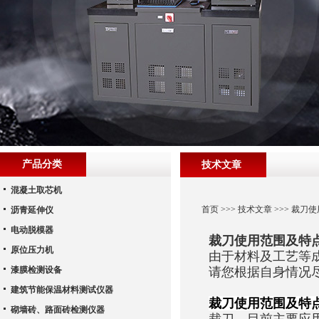
产品分类
技术文章
混凝土取芯机
首页
>>>
技术文章
>>> 裁刀
沥青延伸仪
电动脱模器
裁刀使用范围及特
原位压力机
由于材料及工艺等
漆膜检测设备
请您根据自身情况
建筑节能保温材料测试仪器
裁刀使用范围及
特
砌墙砖、路面砖检测仪器