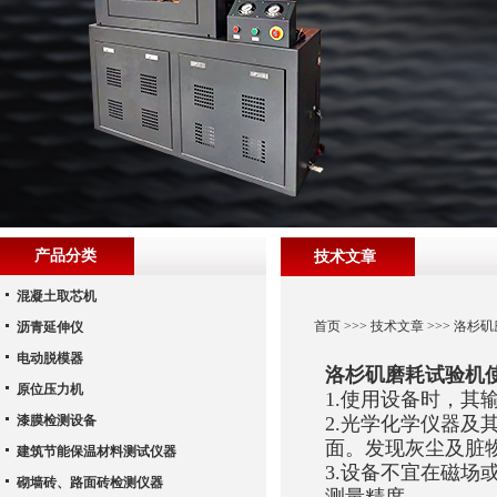
产品分类
技术文章
混凝土取芯机
首页
>>>
技术文章
>>> 洛杉
沥青延伸仪
电动脱模器
洛杉矶磨耗试验机
原位压力机
1.使用设备时，
漆膜检测设备
2.光学化学仪器
面。发现灰尘及脏
建筑节能保温材料测试仪器
3.设备不宜在磁
砌墙砖、路面砖检测仪器