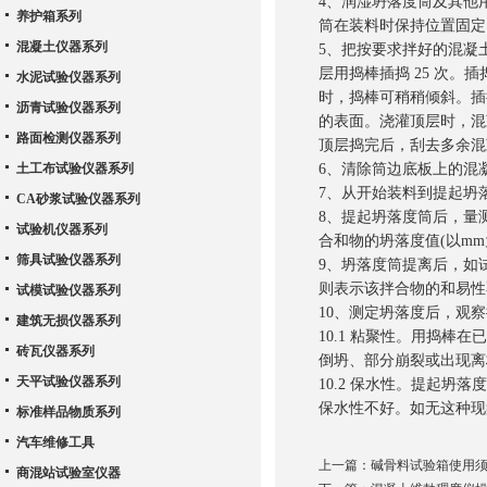
4、润湿坍落度筒及其他
养护箱系列
筒在装料时保持位置固
混凝土仪器系列
5、把按要求拌好的混凝土
层用捣棒插捣 25 次
水泥试验仪器系列
时，捣棒可稍稍倾斜。插
沥青试验仪器系列
的表面。浇灌顶层时，混
路面检测仪器系列
顶层捣完后，刮去多余混
土工布试验仪器系列
6、清除筒边底板上的混
7、从开始装料到提起坍落
CA砂浆试验仪器系列
8、提起坍落度筒后，量
试验机仪器系列
合和物的坍落度值(以mm
筛具试验仪器系列
9、坍落度筒提离后，如
则表示该拌合物的和易
试模试验仪器系列
10、测定坍落度后，观
建筑无损仪器系列
10.1 粘聚性。用捣
砖瓦仪器系列
倒坍、部分崩裂或出现
天平试验仪器系列
10.2 保水性。提起
保水性不好。如无这种现
标准样品物质系列
汽车维修工具
上一篇：
碱骨料试验箱使用
商混站试验室仪器