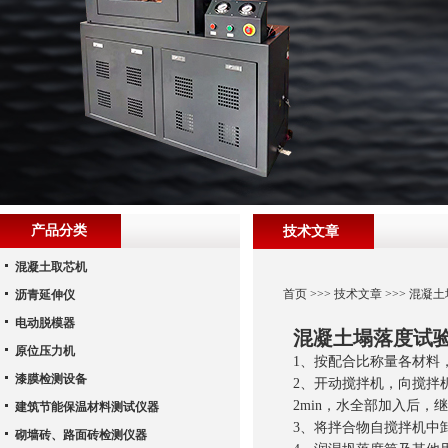
产品分类
技术文章
混凝土取芯机
首页
>>>
技术文章
>>> 混凝
沥青延伸仪
电动脱模器
混凝土塌落度试
原位压力机
1、按配合比称量各材料
漆膜检测设备
2、开动搅拌机，向搅拌
2min，水全部加入后，继
建筑节能保温材料测试仪器
3、将拌合物自搅拌机中卸
砌墙砖、路面砖检测仪器