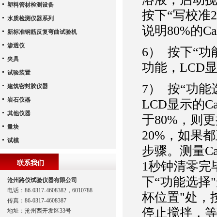
塑料管材检测设备
按下“写校准2
水质检测仪器系列
说明80%的
新标准钢筋反复弯曲试验机
渗透仪
6） 按下“
夹具
功能，LCD
试验装置
7） 按“功能
建筑密封胶仪器
岩石仪器
LCD显示的
其他仪器
于80%，则
量块
20%，如果
试模
步骤。测量C
联系我们
1秒钟清零完
下“功能选择
沧州路仪试验仪器有限公司
电话：86-0317-4608382，6010788
杯位置"处，
传真：86-0317-4608387
停止搅拌，等
地址：沧州西开发区33号