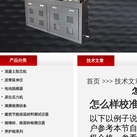
产品分类
技术文章
混凝土取芯机
首页
>>>
技术文
沥青延伸仪
电动脱模器
原位压力机
怎么样校
漆膜检测设备
建筑节能保温材料测试仪器
以下以例子说
砌墙砖、路面砖检测仪器
户参考本节
养护箱系列