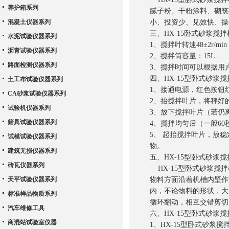
养护箱系列
腻子粉、干粉涂料、砌筑
混凝土仪器系列
小、投资少、见效快、操
三、
HX-15
卧式砂浆搅拌
水泥试验仪器系列
1
、搅拌叶转速
48
±
2r/min
沥青试验仪器系列
2
、搅拌筒容量：
15L
路面检测仪器系列
3
、搅拌时间可以根据用
四、
HX-15
型卧式砂浆搅
土工布试验仪器系列
1
、接通电源，红色按钮
CA砂浆试验仪器系列
2
、抬搅拌叶片，将秤好
试验机仪器系列
3
、放下搅拌叶片（若仍
筛具试验仪器系列
4
、搅拌均匀后（一般
60
5
、
起抬搅拌叶片，放稳
试模试验仪器系列
物。
建筑无损仪器系列
五、
HX-15
型卧式砂浆搅
砖瓦仪器系列
HX-15
型卧式砂浆搅拌
天平试验仪器系列
物料方面沿着机槽内壁作
内，不论物料的形状，大
标准样品物质系列
循环翻动，相互交错剪切
汽车维修工具
六、
HX-15
型卧式砂浆搅
商混站试验室仪器
1
、
HX-15
型卧式砂浆搅