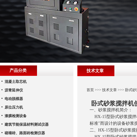
产品分类
技术文章
混凝土取芯机
首页
>>>
技术文章
>>> 卧式
沥青延伸仪
电动脱模器
卧式砂浆搅拌机
原位压力机
一、砂浆搅拌机简介：
漆膜检测设备
HX-15
型卧式砂浆搅拌
标准"而设计的设备砂浆
建筑节能保温材料测试仪器
二、HX-15
型卧式砂浆搅
砌墙砖、路面砖检测仪器
HX-15
型卧式砂浆搅拌