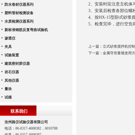
2
、安装时应注意主机体
防水卷材仪器系列
3
、安装后检查各部位螺
塑料管材检测设备
4
、按
HX-15
型卧式砂浆
水质检测仪器系列
5
、检查完毕，进行空负
新标准钢筋反复弯曲试验机
渗透仪
上一篇：
立式砂浆搅拌机控
夹具
下一篇：
金属导管量规使用
试验装置
建筑密封胶仪器
岩石仪器
其他仪器
量块
试模
联系我们
沧州路仪试验仪器有限公司
电话：86-0317-4608382，6010788
传真：86-0317-4608387