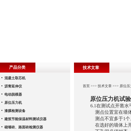
产品分类
技术文章
混凝土取芯机
首页
>>>
技术文章
>>> 原位
沥青延伸仪
电动脱模器
原位压力机试验
原位压力机
6.1在测试点开凿水
漆膜检测设备
测点位置宜在墙
测点不宜多于
1
个
建筑节能保温材料测试仪器
在选好的墙体上
砌墙砖、路面砖检测仪器