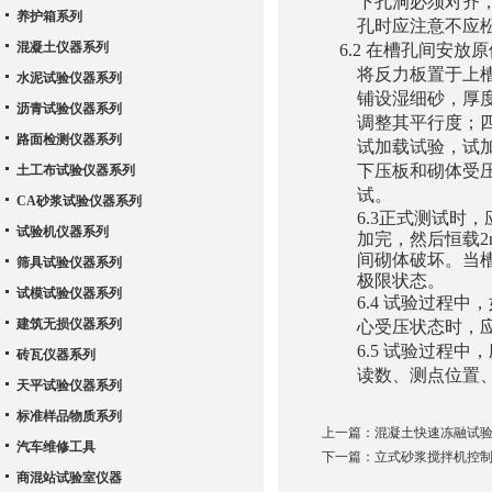
下孔洞必须对齐，
养护箱系列
孔时应注意不应
混凝土仪器系列
6
.2
在槽孔间安放原
将反力板置于上
水泥试验仪器系列
铺设湿细砂，厚
沥青试验仪器系列
调整其平行度；
路面检测仪器系列
试加载试验，试
下压板和砌体受
土工布试验仪器系列
试。
CA砂浆试验仪器系列
6.3正式测试时，
试验机仪器系列
加完，然后恒载2
间砌体破坏。当
筛具试验仪器系列
极限状态。
试模试验仪器系列
6.4
试验过程中，
建筑无损仪器系列
心受压状态时，
6.5
试验过程中，
砖瓦仪器系列
读数、测点位置
天平试验仪器系列
标准样品物质系列
上一篇：
混凝土快速冻融试
汽车维修工具
下一篇：
立式砂浆搅拌机控
商混站试验室仪器