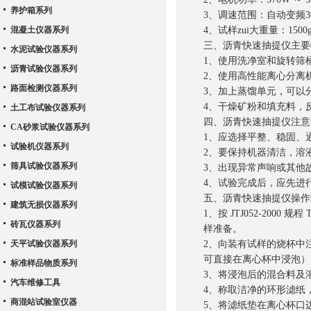
养护箱系列
3、调速范围：自动变频3000
混凝土仪器系列
4、试样zui大重量：1500
三、沥青快速抽提仪主要
水泥试验仪器系列
1、使用洗净室和旋转筛
沥青试验仪器系列
2、使用高性能离心分离
路面检测仪器系列
3、加上蒸馏单元，可以
4、干燥矿粉和填充料，
土工布试验仪器系列
四、沥青快速抽提仪注意
CA砂浆试验仪器系列
1、应选择平整、稳固、
试验机仪器系列
2、要保持机器清洁，溶
筛具试验仪器系列
3、出现异常声响或其他
4、试验完成后，应先进
试模试验仪器系列
五、沥青快速抽提仪操作
建筑无损仪器系列
1、按 JTJ052-20
砖瓦仪器系列
样准备。
天平试验仪器系列
2、向装有试样的烧杯中注
可直接在离心杯中浸泡）
标准样品物质系列
3、将浸泡后的混合料及
汽车维修工具
4、称取洁净的环形滤纸，
商混站试验室仪器
5、将滤纸垫在离心杯口