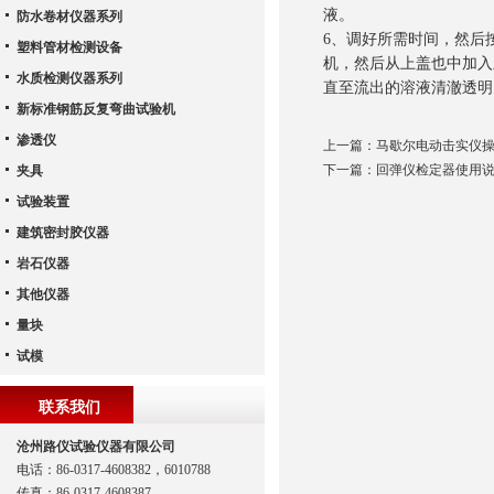
液。
防水卷材仪器系列
6、调好所需时间，然后
塑料管材检测设备
机，然后从上盖也中加入
水质检测仪器系列
直至流出的溶液清澈透明
新标准钢筋反复弯曲试验机
渗透仪
上一篇：
马歇尔电动击实仪
下一篇：
回弹仪检定器使用
夹具
试验装置
建筑密封胶仪器
岩石仪器
其他仪器
量块
试模
联系我们
沧州路仪试验仪器有限公司
电话：86-0317-4608382，6010788
传真：86-0317-4608387