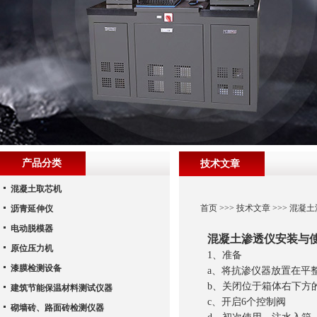
产品分类
技术文章
混凝土取芯机
首页
>>>
技术文章
>>> 混凝
沥青延伸仪
电动脱模器
混凝土渗透仪安装与
原位压力机
1、准备
漆膜检测设备
a、将抗渗仪器放置在平
b、关闭位于箱体右下方
建筑节能保温材料测试仪器
c、开启6个控制阀
砌墙砖、路面砖检测仪器