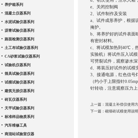
d、初次使用，注水入箱
养护箱系列
e、关闭控制阀
混凝土仪器系列
2、试件制作及安装
a、试件成形养护，根据
水泥试验仪器系列
掩护。
沥青试验仪器系列
b、将养护好的试件表面
路面检测仪器系列
有密封材料。
c、将试模加热到40℃
土工布试验仪器系列
实验机）将试件压入试模
CA砂浆试验仪器系列
可劈裂试件，观察渗水深
试验机仪器系列
d、将装压好试件的试模
筛具试验仪器系列
3、接通电源，红色信号灯
（约小于上限指针0.05
试模试验仪器系列
针转动，注意观察压力上
建筑无损仪器系列
砖瓦仪器系列
上一篇：
混凝土补偿仪使用
天平试验仪器系列
下一篇：
砌墙砖试模使用说
标准样品物质系列
汽车维修工具
商混站试验室仪器