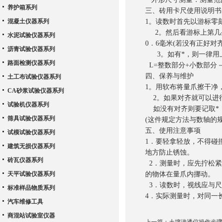
养护箱系列
三、砖用卡尺使用说明书
混凝土仪器系列
1。读数时首先以游标零
2。然后看游标上第几
水泥试验仪器系列
0．6毫米(若没有正好对
沥青试验仪器系列
3。如有*，则一律用上
路面检测仪器系列
L=整数部分+小数部分－
四、保养与维护
土工布试验仪器系列
1。用软布将量爪擦干净
CA砂浆试验仪器系列
2。如果对齐就可以进
试验机仪器系列
如没有对齐则要记取*：
筛具试验仪器系列
(这件规定方法与数轴的
五、使用注意事项
试模试验仪器系列
1．要轻拿轻放，不得碰
建筑无损仪器系列
地方防止锈蚀。
砖瓦仪器系列
2．测量时，应先拧松紧
天平试验仪器系列
的物体在量爪内挪动。
3．读数时，视线应与尺
标准样品物质系列
4．实际测量时，对同一
汽车维修工具
商混站试验室仪器