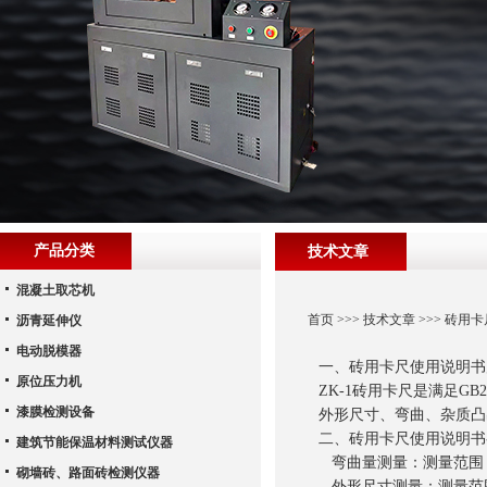
产品分类
技术文章
混凝土取芯机
首页
>>>
技术文章
>>> 砖用
沥青延伸仪
电动脱模器
一、砖用卡尺使用说明书
原位压力机
ZK-1砖用卡尺是满足G
漆膜检测设备
外形尺寸、弯曲、杂质凸
二、砖用卡尺使用说明书
建筑节能保温材料测试仪器
弯曲量测量：测量范围（mm
砌墙砖、路面砖检测仪器
外形尺寸测量：测量范围（m