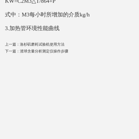
KW=C2M3△T/864+P
式中：M3每小时所增加的介质kg/h
3.加热管环境性能曲线
上一篇：
洛杉矶磨耗试验机使用方法
下一篇：
渣球含量分析测定仪操作步骤