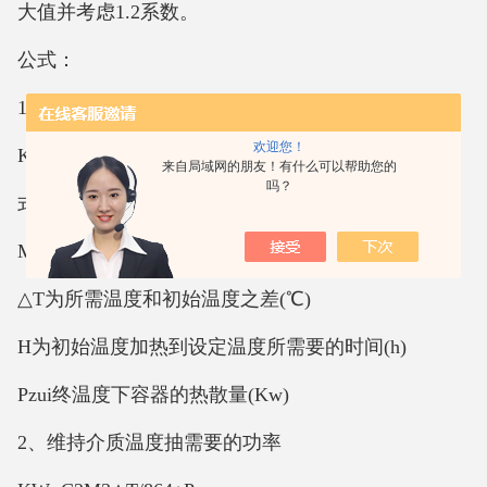
大值并考虑1.2系数。
公式：
1、初始加热所需要的功率
欢迎您！
KW = ( C1M1△T + C2M2△T )÷ 864/P + P/2
来自局域网的朋友！有什么可以帮助您的
吗？
式中：C1C2分别为容器和介质的比热(Kcal/Kg℃)
M1M2分别为容器和介质的质量(Kg)
△T为所需温度和初始温度之差(℃)
H为初始温度加热到设定温度所需要的时间(h)
Pzui终温度下容器的热散量(Kw)
2、维持介质温度抽需要的功率