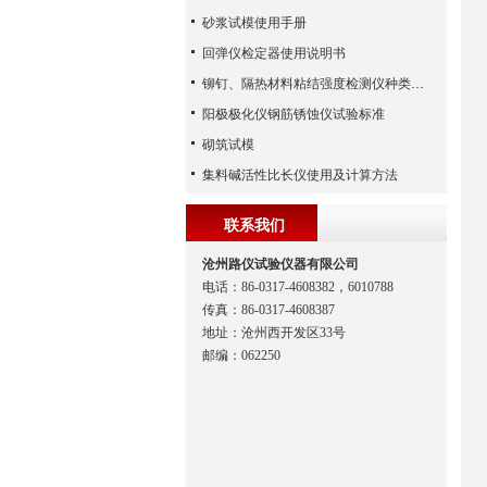
砂浆试模使用手册
回弹仪检定器使用说明书
铆钉、隔热材料粘结强度检测仪种类比较
阳极极化仪钢筋锈蚀仪试验标准
砌筑试模
集料碱活性比长仪使用及计算方法
联系我们
沧州路仪试验仪器有限公司
电话：86-0317-4608382，6010788
传真：86-0317-4608387
地址：沧州西开发区33号
邮编：062250