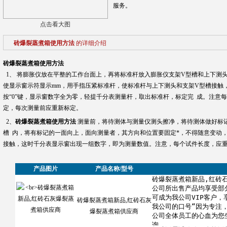
服务。
点击看大图
砖爆裂蒸煮箱使用方法
的详细介绍
砖爆裂蒸煮箱使用方法
1、 将膨胀仪放在平整的工作台面上，再将标准杆放入膨胀仪支架V型槽和上下测头
使显示窗示符显示mm，用手指压紧标准杆，使标准杆与上下测头和支架V型槽接触
按“0”键，显示窗数字全为零，轻提千分表测量杆，取出标准杆，标定完 成。注意
定，每次测量前应重新标定。
2、
砖爆裂蒸煮箱使用方法
测量前，将待测体与测量仪测头擦净，将待测体做好标
槽 内，将有标记的一面向上，面向测量者，其方向和位置要固定*，不得随意变动
接触，这时千分表显示窗出现一组数字，即为测量数值。注意，每个试件长度，应重
产品图片
产品名称/型号
砖爆裂蒸煮箱新品,红砖石灰
爆裂蒸煮箱供应商