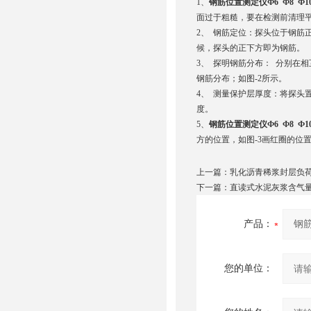
1、
钢筋位置测定仪Ф6 Ф8 Ф10 Ф
面过于粗糙，要在检测前清理
2、 钢筋定位：探头位于钢筋
候，探头的正下方即为钢筋。
3、 探明钢筋分布： 分别在
钢筋分布；如图-2所示。
4、 测量保护层厚度：将探头
度。
5、
钢筋位置测定仪Ф6 Ф8 Ф10 Ф
方的位置，如图-3画红圈的位
上一篇：
乳化沥青稀浆封层负
下一篇：
直读式水泥灰浆含气量测
产品：
您的单位：