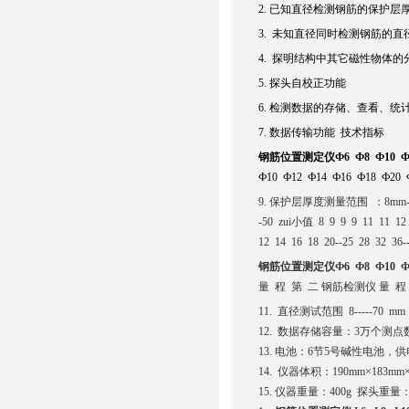
2. 已知直径检测钢筋的保护层
3. 未知直径同时检测钢筋的
4. 探明结构中其它磁性物体的
5. 探头自校正功能
6. 检测数据的存储、查看、统
7. 数据传输功能 技术指标
钢筋位置测定仪Ф6 Ф8 Ф10 Ф12
Ф10 Ф12 Ф14 Ф16 Ф18 Ф20 
9. 保护层厚度测量范围 ：8mm----
-50 zui小值 8 9 9 9 11 
12 14 16 18 20--25 28 32 36
钢筋位置测定仪Ф6 Ф8 Ф10 Ф12
量 程 第 二 钢筋检测仪 量 程 ±1 8------
11. 直径测试范围 8-----70
12. 数据存储容量：3万个测
13. 电池：6节5号碱性电池，
14. 仪器体积：190mm×183mm
15. 仪器重量：400g 探头重量