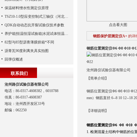
保温材料憎水性测定仪原理
TSZ10-1.0型应变控制式三轴仪（河北路仪）
点击看大图
QDK自动动态抗开裂试验仪技术参数
养护箱|恒温恒湿试验箱|水泥试体恒温标准养护箱温
钢筋保护层测定仪A+
的详
82型与85型沥青薄膜烘箱*不同
钢筋位置测定仪Ф6 Ф8 Ф10 Ф12 Ф
沥青瓦90度剥离夹具实拍图
回弹仪概述
沧州路仪试验仪器有限公司
联系我们
【简单介绍】
沧州路仪试验仪器有限公司
电话：86-0317-4608382，6010788
钢筋位置测定仪Ф6 Ф8 Ф10 Ф12
传真：86-0317-4608387
mm）钢筋直径 6--8 10 12--18 20 22 
地址：沧州西开发区33号
邮编：062250
【详细说明】
钢筋位置测定仪Ф6 Ф8 Ф10 Ф12
1. 检测混凝土结构中钢筋的位