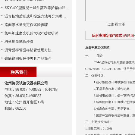
ZKY-400型混凝土试件蒸汽养护箱内胆实拍
沥青按地质形成和提炼方法可分为哪两类？
点击看大图
路面渗水量测定仪试验步骤
集料加速磨光机的“吹砂”过程研讨
反射率测定仪*款式
的详细
坍落度筒试验步骤
反射率测定仪款式
沥青盛样管盛样铝管使用方法
一、
简介
钢筋锚固板拉伸夹具产品简介
C84-3
是我公司新开发的便携式
GB9270-88
、
GB5211.17-88
。适用于
联系我们
二、仪器特点：
1.
超小型的设计可以放在口袋里
沧州路仪试验仪器有限公司
2.
不需零点校准，操作简单。
电话：86-0317-4608382，6010788
传真：86-0317-4608387
3.
超省电的设计，使一节
5
号电
地址：沧州西开发区33号
4.
特殊的防潮工艺可以让您好
邮编：062250
5.
长寿命的光源，无需更换。
6.
国家标定白板传递标准值，
三、主要技术指标：
1.
测量范围：
0-100%