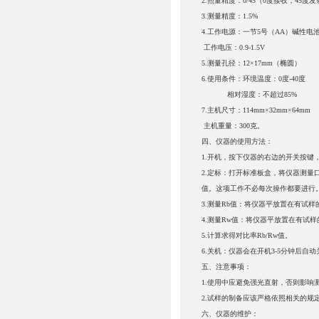
2.
照量精度：
0/45
（
0
度接收，
45
度发
3.
测量精度：
1.5%
4.
工作电源：一节
5
号（
AA
）碱性电
工作电压：
0.9-1.5V
5.
测量孔径：
1
2
×17mm（椭圆）
6.
使用条件：环境温度：0度-40度
相对湿度：不超过85%
7.
主机尺寸：114mm×32mm×64mm
主机重量：300克。
四、仪器的使用方法：
1.
开机，按下仪器的右边的开关按键
2.
定标：打开标准板盒，将仪器测量
值。这项工作不必每次操作都要进行
3.
测量Rb值：将仪器平放置在有试样
4.
测量Rw值：将仪器平放置在有试样
5.
计算求得对比率Rb/Rw值。
6.
关机：仪器会在开机3-5分钟后自动
五、注意事项：
1.
使用中应避免强光直射，否则影响
2.
试样的制备应该严格依照相关的规
六、仪器的维护：