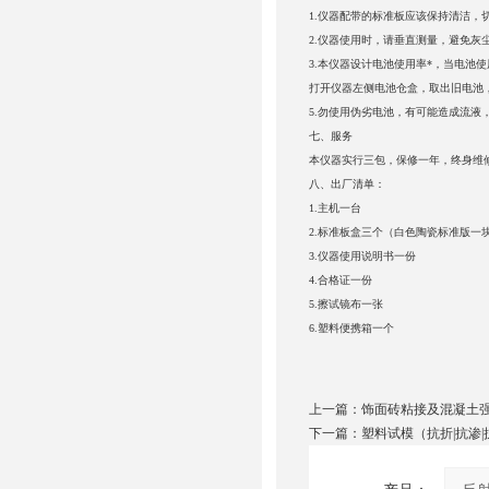
1.
仪器配带的标准板应该保持清洁，
2.
仪器使用时，请垂直测量，避免灰
3.
本仪器设计电池使用率*，当电池使
打开仪器左侧电池仓盒，取出旧电池
5.
勿使用伪劣电池，有可能造成流液
七、服务
本仪器实行三包，保修一年，终身维
八、出厂清单：
1.
主机一台
2.
标准板盒三个（白色陶瓷标准版一
3.
仪器使用说明书一份
4.
合格证一份
5.
擦试镜布一张
6.
塑料便携箱一个
上一篇：
饰面砖粘接及混凝土强
下一篇：
塑料试模（抗折|抗渗|