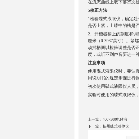
在流态曲线上取下落25次
5
校正方法
1检验碟式液限仪，确定
是否上紧，土碟中的槽是
2、开槽器柄上的刻度和调
厘米（0.3937英寸）
动摇柄圈以检验调整是否
度，或听不到声音要进一
注意事项
使用碟式液限仪时，要认
用说明书的规定步骤进
初次使用碟式液限仪人员
实验时使用的碟式液限仪
上一篇：
400×300电砂浴
下一篇：
扬州蝶式引伸仪