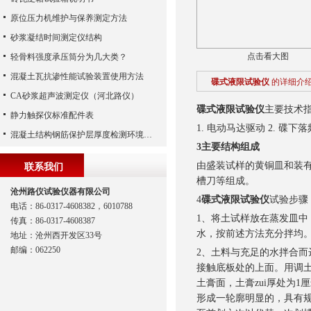
原位压力机维护与保养测定方法
砂浆凝结时间测定仪结构
点击看大图
轻骨料强度承压筒分为几大类？
混凝土瓦抗渗性能试验装置使用方法
碟式液限试验仪
的详细介
CA砂浆超声波测定仪（河北路仪）
碟式液限试验仪
主要技术
静力触探仪标准配件表
1. 电动马达驱动 2. 碟下
混凝土结构钢筋保护层厚度检测环境校准装置
3主要结构组成
由盛装试样的黄铜皿和装有
联系我们
槽刀等组成。
沧州路仪试验仪器有限公司
4
碟式液限试验仪
试验步骤
电话：86-0317-4608382，6010788
1、将土试样放在蒸发皿中
传真：86-0317-4608387
水，按前述方法充分拌均
地址：沧州西开发区33号
邮编：062250
2、土料与充足的水拌合而
接触底板处的上面。用调
土膏面，土膏zui厚处为
形成一轮廓明显的，具有