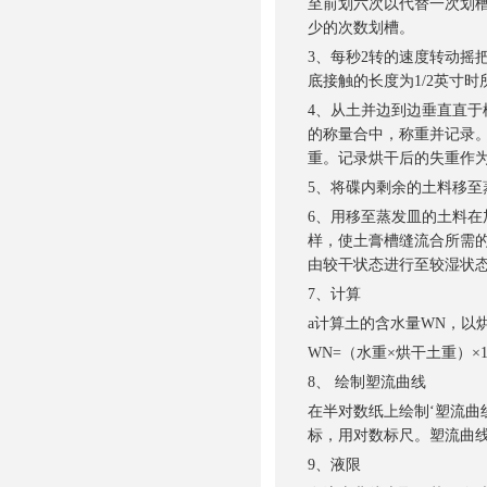
至前划六次以代替一次划槽
少的次数划槽。
3、每秒2转的速度转动摇把
底接触的长度为1/2英寸
4、从土并边到边垂直直
的称量合中，称重并记录。在
重。记录烘干后的失重作
5、将碟内剩余的土料移
6、用移至蒸发皿的土料
样，使土膏槽缝流合所需的
由较干状态进行至较湿状
7、
计算
a计算土的含水量WN，以
WN=（水重×烘干土重）×1
8、 绘制塑流曲线
在半对数纸上绘制‘塑流
标，用对数标尺。塑流曲
9、液限