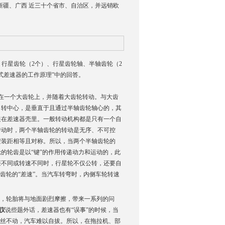
新疆、广西 近三十个省市、自治区，并远销欧
。
、行星齿轮（2个）、行星齿轮轴、半轴齿轮（2
齿轮式差速器的工作原理”中的回答。
在一个大齿轮上，并随着大齿轮转动。与大齿
自转中心，是垂直于且通过半轴齿轮轴心的，其
装在差速器壳里。一般转动机构都是只有一个自
转动时，两个半轴齿轮的转动是无序、不可控
安装距相等且对称。所以，当两个半轴齿轮的
的轮齿是以“键”的作用传递动力和运动的，此
矩不同或转速不同时，行星轮不仅公转，还要自
齿轮的“差速”。当汽车转弯时，内侧车轮转速
同，轮胎将与地面剧烈摩擦，带来一系列的问
仪
说些题外话，差速器也有“误事”的时候，当
纹丝不动，汽车难以自拔。所以，在拖拉机、部