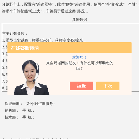
分越野车上，配置有“差速器锁”，此时“解除”差速作用，使两个“半轴”变成“一个
论哪个车轮都能“吃上力”，车辆易于通过这类“路况”。
具体数据
主要计数参数；
1. 重型击实试验：锤重4.5公斤、落锤高度450毫米；
2. 轻型击实试验：锤重2.5公斤、落锤300毫米；
3. 适用试模筒直径：100毫米和152毫米两种；
欢迎您！
4. 锤头直径：50毫米；
来自局域网的朋友！有什么可以帮助您的
5. 锤击次数：30~32次/分；
吗？
6. 电动机：370瓦 380伏 1400转/分；
7. 外行尺寸：300×640×1320毫米；
8. 重量：120约公斤；
欢迎垂询：（24小时咨询服务）
销售部： 手 机：
技术部： 手 机：