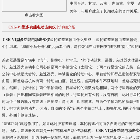
中国台湾、甘肃、云南， 内蒙古、宁夏、
美等，与用户建立了长期稳定的合作关系
点击看大图
CSK-VI型多功能电动击实仪
的详细介绍
CSK-VI型多功能电动击实仪
齿轮式差速器由什么组成 ：齿轮式差速器由差速器壳
个）组成。“湖南小马哥哥”和“pupu314”的，是抄袭我在回答网友“陆克狼”提问“
差速器装置是车辆中（汽车、拖拉机）的常见、*的传动结构、装置。差速器壳体装
轮、差速器壳转动中心同心的是两个半轴齿轮（太阳轮）；两个行星齿轮的安装、
公转中心就是大齿轮、差速器壳、半轴齿轮的转动中心。半轴齿轮和行星齿轮都安
由度，而差速器机构有两个转动自由度。就是说，当某种条件不满足时，差速器壳
的。然而，（设计的）两个半轴齿轮、行星齿轮的齿数分别相同，两个行星齿轮的
（负载）扭矩相同或负载转速相同的时候，行星轮只有公转，没有自转，此时行星轮
时两个半轴齿轮没有差速（速度差）是同速，即等转速。当两个半轴齿轮的负载扭
转，把大齿轮的动力、运动，自动的“分配”到两个半轴齿轮上，顺畅地实现两个半轴
慢、外侧车轮转速快，
“差速功能”就起作用了。如果此时没有差速器，车轮转速相同而各自走过的距离不
题。所以，差速器装置就是一种“纯机械自动”传动机构。
CSK-VI型多功能电动击实
车轮陷入泥坑时，阻力小的一侧车轮飞转，而能“吃上力”一侧的车轮却使不上劲，