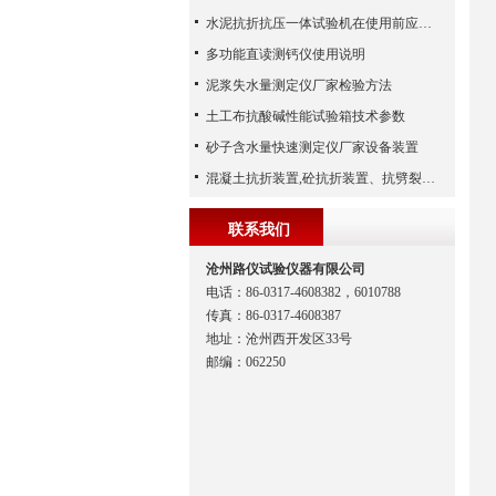
水泥抗折抗压一体试验机在使用前应该做哪些检查工作
多功能直读测钙仪使用说明
泥浆失水量测定仪厂家检验方法
土工布抗酸碱性能试验箱技术参数
砂子含水量快速测定仪厂家设备装置
混凝土抗折装置,砼抗折装置、抗劈裂夹具（河北路仪）
联系我们
沧州路仪试验仪器有限公司
电话：86-0317-4608382，6010788
传真：86-0317-4608387
地址：沧州西开发区33号
邮编：062250