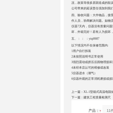
况，政策等很多原因造成的耽
公司带来的延误责任强加到我
四、验收问题：大件物品，接
作人员，协商解决问题。如物流
仪器7天内，仪器没有质量问
坏，外箱完好！若有人为损坏
五、： ： ：yiqi0687
以下情况均不在保修范围内:
1用户自行拆装
2未按照说明书正常使用
3强烈震动或挤压后因物理损坏
4未经本店认可的维修或改装
5仪器进水（潮气）
6仪器外观的正常消耗磨损或
上一篇：
XL-1型箱式高温电阻
下一篇：
建筑工程质量检测尺
产品：