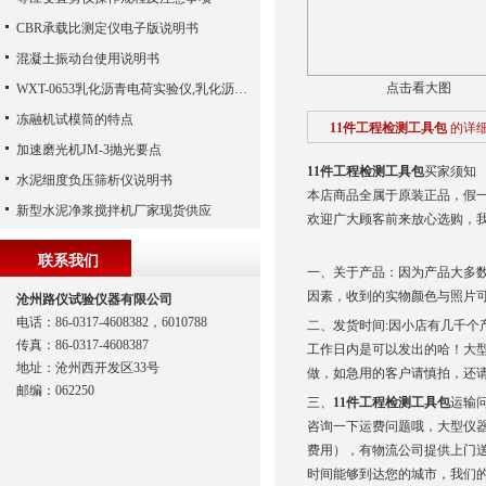
CBR承载比测定仪电子版说明书
混凝土振动台使用说明书
点击看大图
WXT-0653乳化沥青电荷实验仪,乳化沥青微粒离子实验仪（河北路仪）
冻融机试模筒的特点
11件工程检测工具包
的详
加速磨光机JM-3抛光要点
11件工程检测工具包
买家须知
水泥细度负压筛析仪说明书
本店商品全属于原装正品，假
新型水泥净浆搅拌机厂家现货供应
欢迎广大顾客前来放心选购，我
联系我们
一、关于产品：因为产品大多
因素，收到的实物颜色与照片
沧州路仪试验仪器有限公司
电话：86-0317-4608382，6010788
二、发货时间:因小店有几千个
传真：86-0317-4608387
工作日内是可以发出的哈！大
地址：沧州西开发区33号
做，如急用的客户请慎拍，还请
邮编：062250
三、
11件工程检测工具包
运输
咨询一下运费问题哦，大型仪
费用），有物流公司提供上门
时间能够到达您的城市，我们