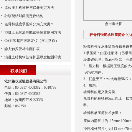
原位压力机维护与保养测定方法
砂浆凝结时间测定仪结构
点击看大图
轻骨料强度承压筒分为几大类？
混凝土瓦抗渗性能试验装置使用方法
轻骨料强度承压筒简介
的
CA砂浆超声波测定仪（河北路仪）
轻骨料强度承压筒简介仪器设
静力触探仪标准配件表
1.承压筒：由圆柱形体（另带
混凝土结构钢筋保护层厚度检测环境校准装置
经渗碳处理，筒底可拆卸，并
2、压力机：根据筒压强度的大
联系我们
-80%范围内。
3、托盘天平：zui大称量5KG
沧州路仪试验仪器有限公司
4、烘箱。
电话：86-0317-4608382，6010788
轻骨料的定义及分类
传真：86-0317-4608387
凡骨料的粒径在5mm以上，松散
地址：沧州西开发区33号
料。
邮编：062250
轻骨料承压筒技术参数：
筒体内部尺寸为115mm×100m
冲压模外部尺寸为113 mm×70