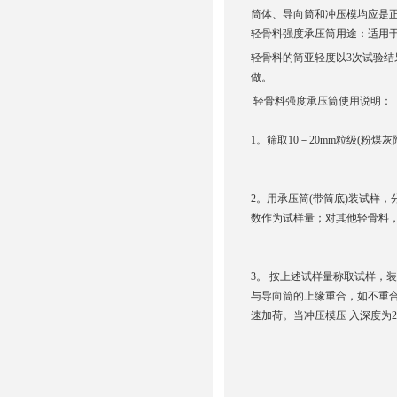
筒体、导向筒和冲压模均应是正
轻骨料强度承压筒用途：适用
轻骨料的筒亚轻度以3次试验结果
做。
轻骨料强度承压筒使用说明：
1。筛取10－20mm粒级(粉煤灰
2。用承压筒(带筒底)装试样
数作为试样量；对其他轻骨料，
3。 按上述试样量称取试样，
与导向筒的上缘重合，如不重合
速加荷。当冲压模压 入深度为2