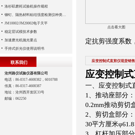
洛杉矶磨耗试验机操作规程
铆钉、隔热材料粘结强度检测仪种类比较
JM10002/JM20002电子天平
点击看大图
稳定层试模技术参数
定抗剪强度系数
加速磨光机抛光要点
手持式折光仪使用说明书
应变控制式直剪仪现货销售
联系我们
应变控制式
沧州路仪试验仪器有限公司
电话：86-0317-4608382，6010788
一、应变控制式
传真：86-0317-4608387
地址：沧州西开发区33号
1、推动座部分
邮编：062250
0.2mm推动剪
2、剪切盒部分
30平方厘米φ61.
3、杠杆加压部分：