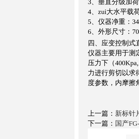
3、垂直分级加荷：5
4、zui大水平载荷
5、仪器净重：34
6、外形尺寸：700
四、应变控制式
仪器主要用于测
压力下（400Kpa,
力进行剪切以求
度参数，内摩擦
上一篇：
新标针
下一篇：
国产F