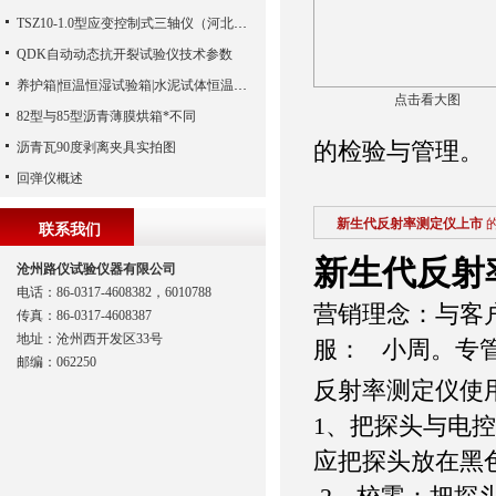
TSZ10-1.0型应变控制式三轴仪（河北路仪）
QDK自动动态抗开裂试验仪技术参数
养护箱|恒温恒湿试验箱|水泥试体恒温标准养护箱温
点击看大图
82型与85型沥青薄膜烘箱*不同
的检验与管理。
沥青瓦90度剥离夹具实拍图
回弹仪概述
新生代反射率测定仪上市
联系我们
新生代反射
沧州路仪试验仪器有限公司
电话：86-0317-4608382，6010788
营销理念：与客
传真：86-0317-4608387
地址：沧州西开发区33号
服： 小周。专
邮编：062250
反射率测定仪使
1、把探头与电控
应把探头放在黑