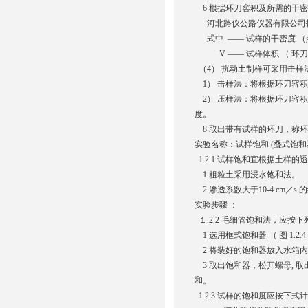
6 根据环刀窖积及所需的干
河北路仪公路仪器有限
式中 —— 试样的干密度 （g
V —— 试样体积 （ 环刀容
（4） 扰动土制样可采用击样
1） 击样法：将根据环刀容
2） 压样法：将根据环刀容
度。
8 取出带有试样的环刀，称
实验名称：试样饱和 (叠式饱和
1.2.1 试样饱和宜根据土样
1 粗粒土采用浸水饱和法。
2 渗透系数大于10-4 cm／
实验步骤 ：
１.2.2 毛细管饱和法，应按
1 选用框式饱和器 （ 图 1.
2 将装好的饱和器放入水箱
3 取出饱和器，松开螺母, 取
和。
1.2.3 试样的饱和度应按下式