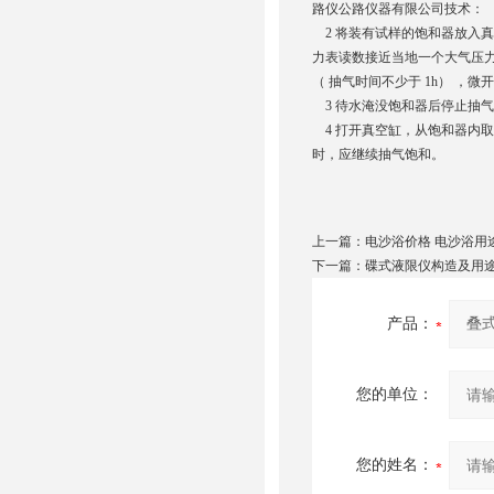
路仪公路仪器有限公司技术：
2 将装有试样的饱和器放入
力表读数接近当地一个大气压
（ 抽气时间不少于 1h） 
3 待水淹没饱和器后停止抽气
4 打开真空缸，从饱和器内取出
时，应继续抽气饱和。
上一篇：
电沙浴价格 电沙浴用
下一篇：
碟式液限仪构造及用
产品：
您的单位：
您的姓名：