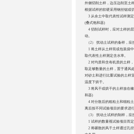
外侧切削土样，边压边削至土
根据试样的软硬采用钢丝锯或
3 从余土中取代表性试样测定
(叠式饱和器)
4 切削试样时，应对土样的
动。
（2） 扰动土试样的备样，应
1 将土样从土样筒或包装袋
取代表性土样测定含水率。
2 对均质和含有机质的土样
取足够数量的土样，置于通风
对砂土和进行比重试验的土样宜在 1
温度下烘干。
3 将风干或烘干的土样放在橡
和器)
4 对分散后的粗粒土和细粒土
离后按不同试验项目的要求进
（3） 扰动土试样的制样，应
1 试样的数量视试验项目而定，应
2 将碾散的风干土样通过孔径 