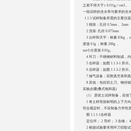
之差不得大于± 0.O1g／cm3 ,
一组试样的含水率与要求的含水
1.1.3 试样制备所需的主要
1 细筛：孔径 0.5mm 、2mm
2 洗筛: 孔径 0.075mm
3 台秤和天平：称量 lOkg ，zui小
度值 0.lg ；称量 200g ，
zui小分度值 0.01g。
4 环刀：不锈钢材料制成，内径 61.8
5 击样器：如图 1.1.3-1 所示
6 压样器：如图 1.1.3-2 所示
7 抽气设备：应附真空表和
8 其他：包括切土刀、钢丝
实验步骤(叠式饱和器)
（1） 原状土试样制备，应按
1 将土样筒按标明的上下方
符合规定时，不应制备力学性
图 1.1.1-1击样器
定位环； 2 导杆； 3 击锤； 4
2 根据试验要求用环刀切取