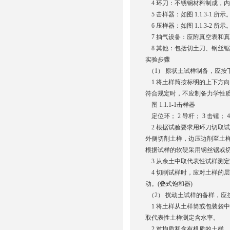
4 环刀：不锈钢材料制成，内径 61.8
5 击样器：如图 1.1.3-1 所示
6 压样器：如图 1.1.3-2 所示
7 抽气设备：应附真空表和真
8 其他：包括切土刀、钢丝
实验步骤
（1） 原状土试样制备，应按
1 将土样筒按标明的上下方
符合规定时，不应制备力学性
图 1.1.1-1击样器
定位环； 2 导杆； 3 击锤； 4
2 根据试验要求用环刀切取
外侧切削土样，边压边削至土
根据试样的软硬采用钢丝锯或
3 从余土中取代表性试样测定
4 切削试样时，应对土样的
动。(叠式饱和器)
（2） 扰动土试样的备样，应
1 将土样从土样筒或包装袋
取代表性土样测定含水率。
2 对均质和含有机质的土样