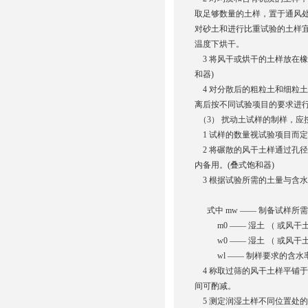
取足够数量的土样，置于通风
对砂土和进行比重试验的土样宜在 1
温度下烘干。
3 将风干或烘干的土样放在橡
和器)
4 对分散后的粗粒土和细粒土
离后按不同试验项目的要求进
（3） 扰动土试样的制样，应
1 试样的数量视试验项目而定，应
2 将碾散的风干土样通过孔径 
内备用。(叠式饱和器)
3 根据试验所需的土量与含
式中 mw —— 制备试样所需
m0 —— 湿土 （ 或风干土 
w0 —— 湿土 （ 或风干土 
wl —— 制样要求的含水率 
4 称取过筛的风干土样平铺
间可酌减。
5 测定润湿土样不同位置处的含