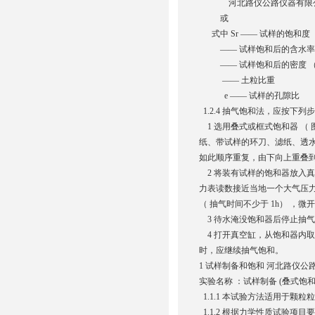
河北路仪公路仪器有限公
或
式中 Sr —— 试样的饱和度 （
—— 试样饱和后的含水率 （
—— 试样饱和后的密度 （g
—— 土粒比重
e —— 试样的孔隙比
1.2.4 抽气饱和法，应按下列
1 选用叠式或框式饱和器 （ 图
纸、带试样的环刀、滤纸、透
如此顺序重复，由下向上重叠
2 将装有试样的饱和器放入
力表读数接近当地一个大气压
（ 抽气时间不少于 1h） 
3 待水淹没饱和器后停止抽气
4 打开真空缸，从饱和器内取出
时，应继续抽气饱和。
1 试样制备和饱和 河北路仪
实验名称 ：试样制备 (叠式饱和
1.1.1 本试验方法适用于颗粒
1.1.2 根据力学性质试验项