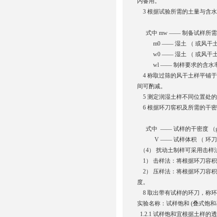
内备用。
3 根据试验所需的土量与含
式中 mw —— 制备试样所需
m0 —— 湿土 （ 或风干土 
w0 —— 湿土 （ 或风干土 
wl —— 制样要求的含水率 
4 称取过筛的风干土样平铺
间可酌减。
5 测定润湿土样不同位置处的含
6 根据环刀窖积及所需的干
式中 —— 试样的干密度 （g
V —— 试样体积 （ 环刀容
（4） 扰动土制样可采用击样
1） 击样法：将根据环刀容
2） 压样法：将根据环刀容
度。
8 取出带有试样的环刀，称
实验名称：试样饱和 (叠式饱和
1.2.1 试样饱和宜根据土样