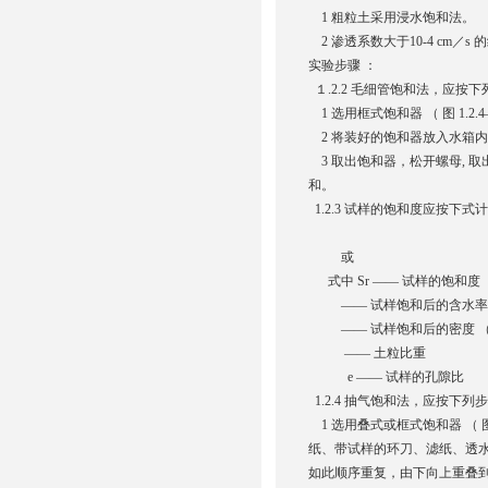
1 粗粒土采用浸水饱和法。
2 渗透系数大于10-4 cm／
实验步骤 ：
１.2.2 毛细管饱和法，应按
1 选用框式饱和器 （ 图 1
2 将装好的饱和器放入水箱
3 取出饱和器，松开螺母, 取
和。
1.2.3 试样的饱和度应按下式
或
式中 Sr —— 试样的饱和度 （
—— 试样饱和后的含水率 （
—— 试样饱和后的密度 （g
—— 土粒比重
e —— 试样的孔隙比
1.2.4 抽气饱和法，应按下列
1 选用叠式或框式饱和器 （ 图
纸、带试样的环刀、滤纸、透
如此顺序重复，由下向上重叠