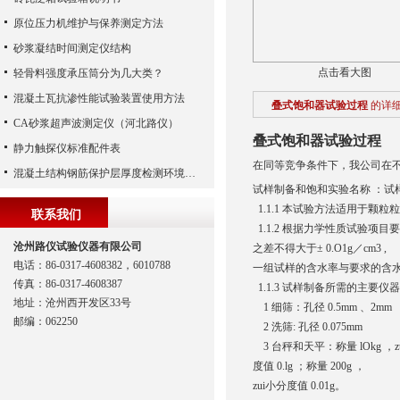
原位压力机维护与保养测定方法
砂浆凝结时间测定仪结构
点击看大图
轻骨料强度承压筒分为几大类？
混凝土瓦抗渗性能试验装置使用方法
叠式饱和器试验过程
的详
CA砂浆超声波测定仪（河北路仪）
叠式饱和器试验过程
静力触探仪标准配件表
在同等竞争条件下，我公司在不
混凝土结构钢筋保护层厚度检测环境校准装置
试样制备和饱和实验名称 ：试
1.1.1 本试验方法适用于颗粒
联系我们
1.1.2 根据力学性质试验项
沧州路仪试验仪器有限公司
之差不得大于± 0.O1g／cm3 ,
电话：86-0317-4608382，6010788
一组试样的含水率与要求的含水率
传真：86-0317-4608387
1.1.3 试样制备所需的主要
地址：沧州西开发区33号
1 细筛：孔径 0.5mm 、2mm
邮编：062250
2 洗筛: 孔径 0.075mm
3 台秤和天平：称量 lOkg ，zui小
度值 0.lg ；称量 200g ，
zui小分度值 0.01g。