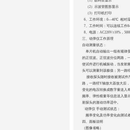
（1）数码管显示
（2）示波管图形显示
（3）打印机打印
6、工作环境：0—40℃ 相对湿
7、工作时间：可以连续工作8
8、电源：AC220V±10%，50H
三、动弹仪工作原理
自动测量状态：
单片机自动输出一组有规律变
的正弦波。正弦波分位两路，一
使试件进行机械振动，当发射
头可以测量到该极值；另一路
接收探头随时接收被测试件产
路，一路经Y轴放大器放大后，
变化的电压转换成数字量送入
频率、弹性模量等信息送入显示
射探头的激动功率适中。
动弹仪 手动测试状态：
频率变化及功率变化由测试者
四、面板说明
（图像省略）