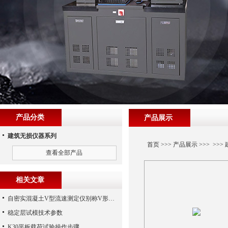
产品分类
产品展示
建筑无损仪器系列
首页
>>>
产品展示
>>> >>>
查看全部产品
相关文章
自密实混凝土V型流速测定仪别称V形漏斗手机端
稳定层试模技术参数
K30平板载荷试验操作步骤