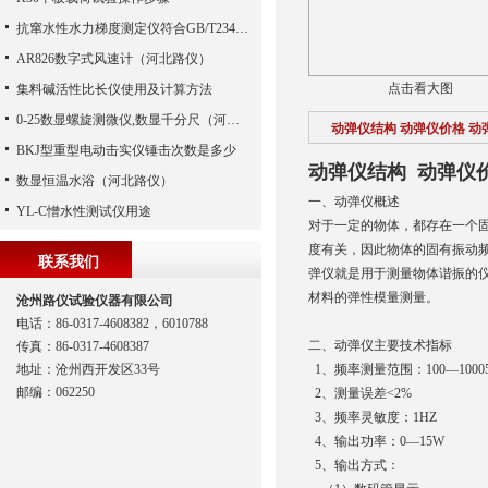
抗窜水性水力梯度测定仪符合GB/T23457-2017
AR826数字式风速计（河北路仪）
点击看大图
集料碱活性比长仪使用及计算方法
0-25数显螺旋测微仪,数显千分尺（河北路仪）
动弹仪结构 动弹仪价格 动
BKJ型重型电动击实仪锤击次数是多少
动弹仪结构 动弹仪
数显恒温水浴（河北路仪）
一、动弹仪概述
YL-C憎水性测试仪用途
对于一定的物体，都存在一个
度有关，因此物体的固有振动
联系我们
弹仪就是用于测量物体谐振的
材料的弹性模量测量。
沧州路仪试验仪器有限公司
电话：86-0317-4608382，6010788
二、动弹仪主要技术指标
传真：86-0317-4608387
地址：沧州西开发区33号
1、频率测量范围：100—1000
邮编：062250
2、测量误差<2%
3、频率灵敏度：1HZ
4、输出功率：0—15W
5、输出方式：