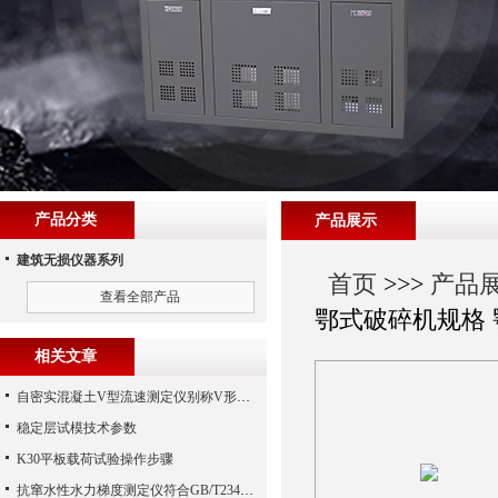
产品分类
产品展示
建筑无损仪器系列
首页
>>>
产品
查看全部产品
鄂式破碎机规格
相关文章
自密实混凝土V型流速测定仪别称V形漏斗手机端
稳定层试模技术参数
K30平板载荷试验操作步骤
抗窜水性水力梯度测定仪符合GB/T23457-2017