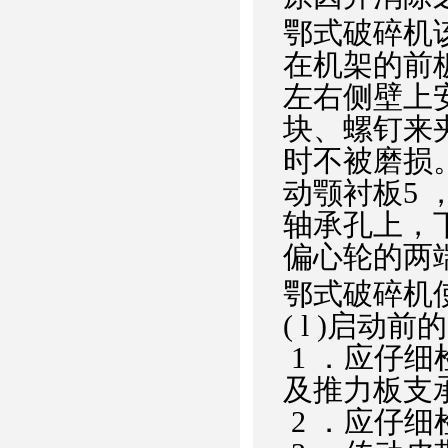
鄂式破碎机
在机架的前
左右侧壁上
块、螺钉来
时不被磨损。
动颚衬板5
轴承孔上，
偏心轮的两
鄂式破碎机
( l )启动
1 ．应仔
及推力板支
2 ．应仔