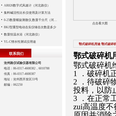
AR826数字式风速计（河北路仪）
集料碱活性比长仪使用及计算方法
0-25数显螺旋测微仪,数显千分尺（河北路仪）
点击看大图
BKJ型重型电动击实仪锤击次数是多少
数显恒温水浴（河北路仪）
YL-C憎水性测试仪用途
鄂式破碎机用途 鄂式破碎
鄂式破碎机
联系我们
鄂式破碎机
沧州路仪试验仪器有限公司
电话：86-0317-4608382，6010788
1 ．破碎
传真：86-0317-4608387
地址：沧州西开发区33号
2 ．待破
邮编：062250
投料，以防
3 ．在正常
zui高温度
原因并消除