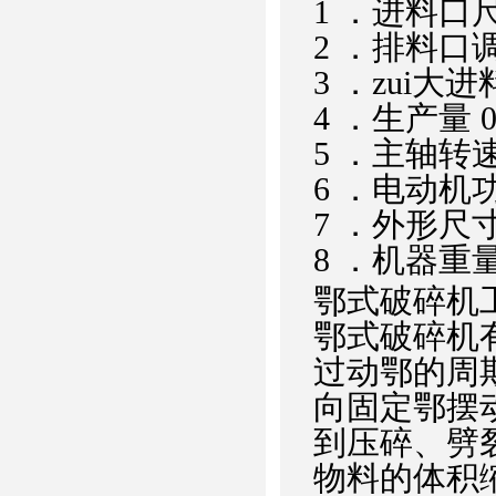
1 ．进料口尺
2 ．排料
3 ．zui大进
4 ．生产量 0.
5 ．主轴
6 ．电动
7 ．外形尺寸
8 ．机器
鄂式破碎机
鄂式破碎机
过动鄂的周
向固定鄂摆
到压碎、劈裂
物料的体积