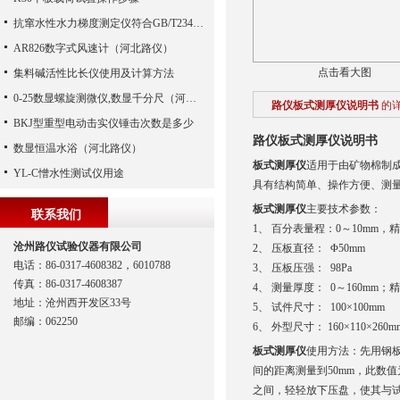
抗窜水性水力梯度测定仪符合GB/T23457-2017
AR826数字式风速计（河北路仪）
点击看大图
集料碱活性比长仪使用及计算方法
0-25数显螺旋测微仪,数显千分尺（河北路仪）
路仪板式测厚仪说明书
的
BKJ型重型电动击实仪锤击次数是多少
路仪板式测厚仪说明书
数显恒温水浴（河北路仪）
板式测厚仪
适用于由矿物棉制成
YL-C憎水性测试仪用途
具有结构简单、操作方便、测
板式测厚仪
主要技术参数：
联系我们
1、 百分表量程：0～10mm，精
沧州路仪试验仪器有限公司
2、 压板直径： Φ50mm
电话：86-0317-4608382，6010788
3、 压板压强： 98Pa
传真：86-0317-4608387
4、 测量厚度： 0～160mm；精
地址：沧州西开发区33号
5、 试件尺寸： 100×100mm
邮编：062250
6、 外型尺寸： 160×110×260m
板式测厚仪
使用方法：先用钢板
间的距离测量到50mm，此数
之间，轻轻放下压盘，使其与试