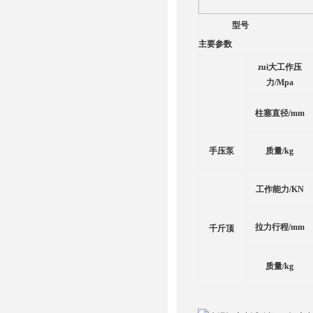
型号
主要参数
zui大工作压
力
/Mpa
柱塞直径
/mm
手压泵
质量
/kg
工作能力
/KN
拉力行程
/mm
千斤顶
质量
/kg