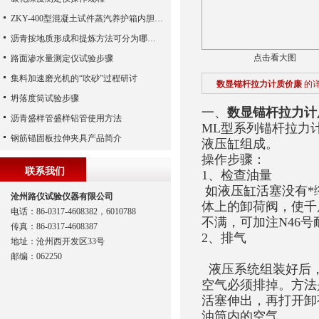
ZKY-400型混凝土试件蒸汽养护箱内胆实拍
沥青按地质形成和提炼方法可分为哪两类？
点击看大图
路面渗水量测定仪试验步骤
集料加速磨光机的“吹砂”过程研讨
数显锚杆拉力计质价廉
的
坍落度筒试验步骤
一、
数显锚杆拉力计
沥青盛样管盛样铝管使用方法
ML型系列锚杆拉力
钢筋锚固板拉伸夹具产品简介
液压缸组成。
操作步骤：
联系我们
1、检查油量
如液压缸活塞没有*
沧州路仪试验仪器有限公司
体上的卸荷阀，使千
电话：86-0317-4608382，6010788
不满，可加注N46号
传真：86-0317-4608387
2、排气
地址：沧州西开发区33号
邮编：062250
液压系统组装好后，
空气必须排掉。方法
活塞伸出，再打开卸
油筒内的空气。