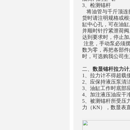
3、检测锚杆
将油管与千斤顶连接
货时请注明规格或根
缸中心孔，可在油缸
并顺时针拧紧泄荷阀
达到要求时，停止加
注意，手动泵必须摆
数为零，再把各部件
时，可选购我公司生产
二、
数显锚杆拉力计
1、拉力计不得超载
2、应保持液压泵清
3、油缸工作时底部
4、加注液压油应干
5、被测锚杆所受压
力（KN），数显表