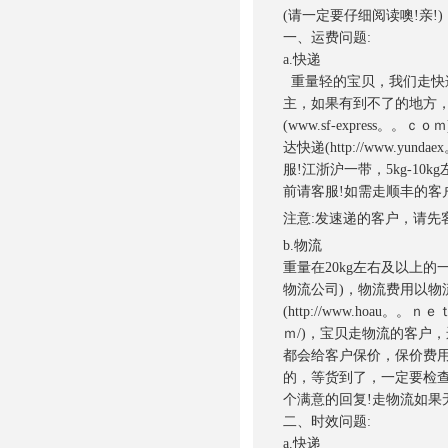
(请一定要仔细阅读噢!亲!)
一、运费问题:
a.快递
重量轻的宝贝，我们走快
主，如果有到不了的地方，
(www.sf-express。。ｃｏ
达快递(http://www.
服!江浙沪一带，5kg-1
前请客服!如需走顺丰的客
注意:发速递的客户，请先
b.物流
重量在20kg左右及以上
物流公司)，物流费用以
(http://www.hoau。。ｎ
ｍ/)，宝贝走物流的客户
都会给客户保价，保价费用
的，等货到了，一定要检查
个满意的回复!走物流如果
二、时效问题:
a.快递