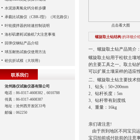
水泥游离氧化钙分析步骤
承载比试验仪（CBR-I型）（河北路仪）
点击看大图
叶轮搅拌器的转速控制说明
洛杉矶磨耗试验机7大注意事项
螺旋取土钻结构
的详细介
回弹仪钢钻产品介绍
一、螺旋取土钻产品简介
球压耐热试验仪使用方法
螺旋取土钻用于松软土壤地
砼抗折试模（大坝用）
的主要工具之一。取土钻的
可以扩展土壤采样的适应
联系我们
二、螺旋取土钻主要技术
沧州路仪试验仪器有限公司
1、钻头：50×200mm
电话：86-0317-4608382，6010788
2、钻杆长度：5m
传真：86-0317-4608387
3、钻杆带有刻度线
地址：沧州西开发区33号
4、重量：16kg
邮编：062250
亲们请注意!
由于所到地区不同宝贝运费
宝贝拍前或付款前的注意事